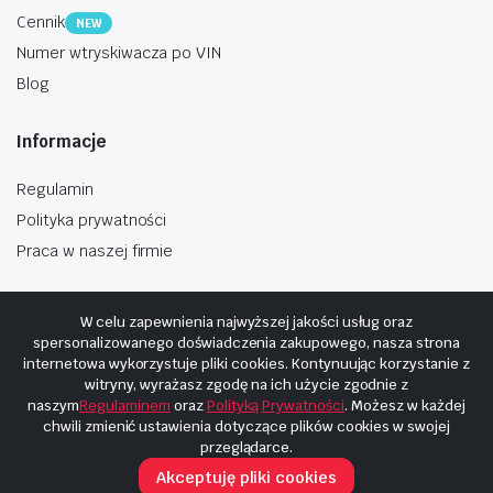
Cennik
NEW
Numer wtryskiwacza po VIN
Blog
Informacje
Regulamin
Polityka prywatności
Praca w naszej firmie
W celu zapewnienia najwyższej jakości usług oraz
spersonalizowanego doświadczenia zakupowego, nasza strona
internetowa wykorzystuje pliki cookies. Kontynuując korzystanie z
Copyright © 2025
Hosting i budowa Cyberplaneta.pl
witryny, wyrażasz zgodę na ich użycie zgodnie z
naszym
Regulaminem
oraz
Polityką Prywatności
. Możesz w każdej
chwili zmienić ustawienia dotyczące plików cookies w swojej
przeglądarce.
Akceptuję pliki cookies