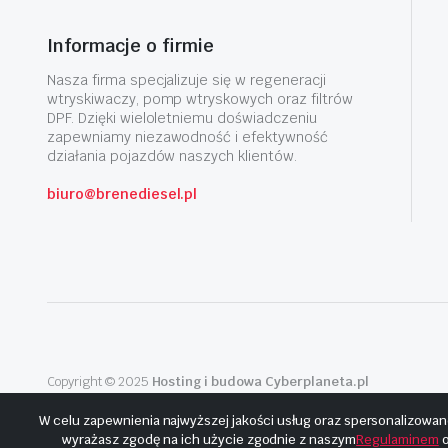
Informacje o firmie
Nasza firma specjalizuje się w regeneracji
wtryskiwaczy, pomp wtryskowych oraz filtrów
DPF. Dzięki wieloletniemu doświadczeniu
zapewniamy niezawodność i efektywność
działania pojazdów naszych klientów.
biuro@brenediesel.pl
Copyright © 2025
Hosting i budowa Cyberplaneta.pl
W celu zapewnienia najwyższej jakości usług oraz spersonalizowan
wyrażasz zgodę na ich użycie zgodnie z naszym
Regulaminem
o