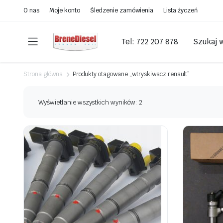
O nas
Moje konto
Śledzenie zamówienia
Lista życzeń
Tel: 722 207 878
Szukaj 
Strona główna
Produkty otagowane „wtryskiwacz renault”
Wyświetlanie wszystkich wyników: 2