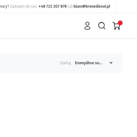
omocy?
Zadzwoń do nas:
+48 722 207 878
lub
biuro@brenediesel.pl
Sortuj: