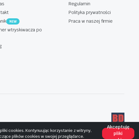
as
Regulamin
takt
Polityka prywatności
nik
Praca w naszej firmie
NEW
er wtryskiwacza po
g
Akceptuję
iki cookies. Kontynuując korzystanie z witryny,
pliki
yczące plików cookies w swojej przeglądarce.