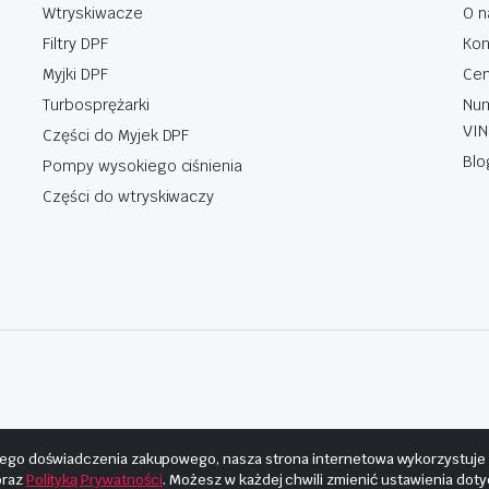
Wtryskiwacze
O n
Filtry DPF
Kon
Myjki DPF
Cen
Turbosprężarki
Num
VIN
Części do Myjek DPF
Blo
Pompy wysokiego ciśnienia
Części do wtryskiwaczy
ego doświadczenia zakupowego, nasza strona internetowa wykorzystuje pl
raz
Polityką Prywatności
. Możesz w każdej chwili zmienić ustawienia dot