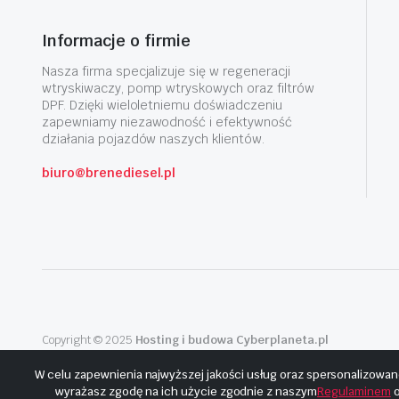
Informacje o firmie
Nasza firma specjalizuje się w regeneracji
wtryskiwaczy, pomp wtryskowych oraz filtrów
DPF. Dzięki wieloletniemu doświadczeniu
zapewniamy niezawodność i efektywność
działania pojazdów naszych klientów.
biuro@brenediesel.pl
Copyright © 2025
Hosting i budowa Cyberplaneta.pl
W celu zapewnienia najwyższej jakości usług oraz spersonalizowan
wyrażasz zgodę na ich użycie zgodnie z naszym
Regulaminem
o