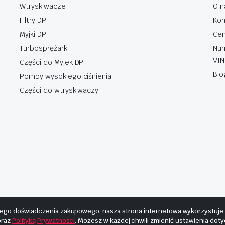
Wtryskiwacze
O n
Filtry DPF
Kon
Myjki DPF
Cen
Turbosprężarki
Num
VIN
Części do Myjek DPF
Blo
Pompy wysokiego ciśnienia
Części do wtryskiwaczy
ego doświadczenia zakupowego, nasza strona internetowa wykorzystuje pl
raz
Polityką Prywatności
. Możesz w każdej chwili zmienić ustawienia dot