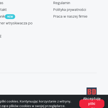
as
Regulamin
takt
Polityka prywatności
nik
Praca w naszej firmie
NEW
er wtryskiwacza po
g
Akceptuję
iki cookies. Kontynuując korzystanie z witryny,
pliki
yczące plików cookies w swojej przeglądarce.