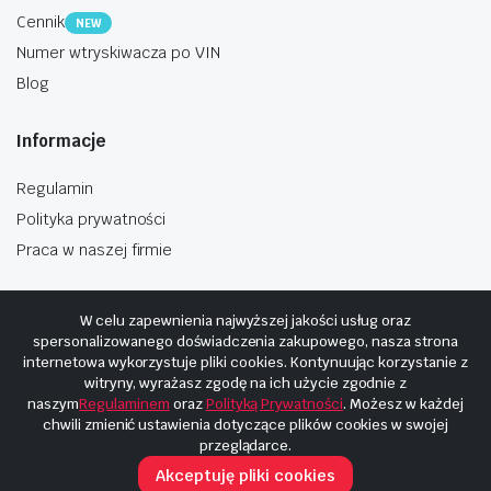
Cennik
NEW
Numer wtryskiwacza po VIN
Blog
Informacje
Regulamin
Polityka prywatności
Praca w naszej firmie
W celu zapewnienia najwyższej jakości usług oraz
spersonalizowanego doświadczenia zakupowego, nasza strona
internetowa wykorzystuje pliki cookies. Kontynuując korzystanie z
Copyright © 2025
Hosting i budowa Cyberplaneta.pl
witryny, wyrażasz zgodę na ich użycie zgodnie z
naszym
Regulaminem
oraz
Polityką Prywatności
. Możesz w każdej
chwili zmienić ustawienia dotyczące plików cookies w swojej
przeglądarce.
Akceptuję pliki cookies