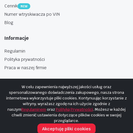
Cennik
NEW
Numer wtryskiwacza po VIN
Blog
Informacje
Regulamin
Polityka prywatności
Praca w naszej firmie
W celu zapewnienia najwyższej jakości usług oraz
spersonalizowanego doświadczenia zakupowego, nasza strona
internetowa wykorzystuje pliki cookies. Kontynuując korzystanie z
Copyright © 2025
Hosting i budowa Cyberplaneta.pl
witryny, wyrażasz zgodę na ich użycie zgodnie z
naszym
Regulaminem
oraz
Polityką Prywatności
. Możesz w każdej
chwili zmienić ustawienia dotyczące plików cookies w swojej
przeglądarce.
Akceptuję pliki cookies