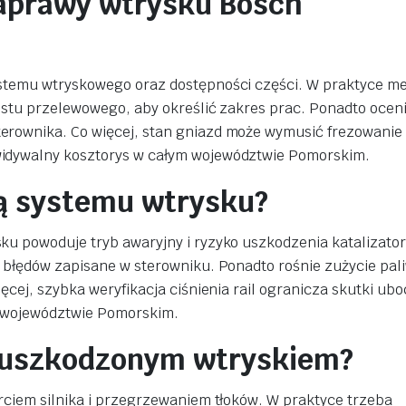
aprawy wtrysku Bosch
ystemu wtryskowego oraz dostępności części. W praktyce m
estu przelewowego, aby określić zakres prac. Ponadto oceni
erownika. Co więcej, stan gniazd może wymusić frezowanie
widywalny kosztorys w całym województwie Pomorskim.
ią systemu wtrysku?
ku powoduje tryb awaryjny i ryzyko uszkodzenia katalizato
y błędów zapisane w sterowniku. Ponadto rośnie zużycie pal
ęcej, szybka weryfikacja ciśnienia rail ogranicza skutki ubo
m województwie Pomorskim.
z uszkodzonym wtryskiem?
arciem silnika i przegrzewaniem tłoków. W praktyce trzeba