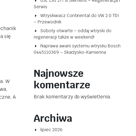
03L 130 277 B Siemens – Regeneracja i
Serwis
Wtryskiwacz Continental do VW 2.0 TDI
– Przewodnik
echanik
Soboty otwarte – oddaj wtryski do
a się
regeneracji także w weekend!
Naprawa awarii systemu wtrysku Bosch
0445110369 – Skarżysko-Kamienna
Najnowsze
ra. W
komentarze
iwa,
Brak komentarzy do wyświetlenia.
czne. A
Archiwa
lipiec 2026