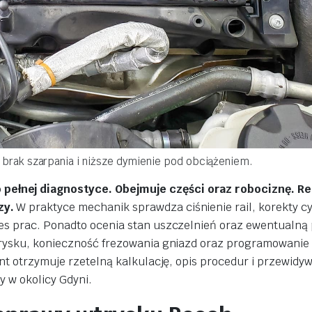
 brak szarpania i niższe dymienie pod obciążeniem.
ełnej diagnostyce. Obejmuje części oraz robociznę. R
zy.
W praktyce mechanik sprawdza ciśnienie rail, korekty cy
res prac. Ponadto ocenia stan uszczelnień oraz ewentualną
wtrysku, konieczność frezowania gniazd oraz programowanie
ent otrzymuje rzetelną kalkulację, opis procedur i przewidy
y w okolicy Gdyni.