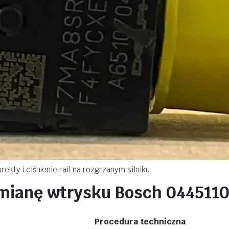
kty i ciśnienie rail na rozgrzanym silniku.
ymianę wtrysku Bosch 044511
Procedura techniczna