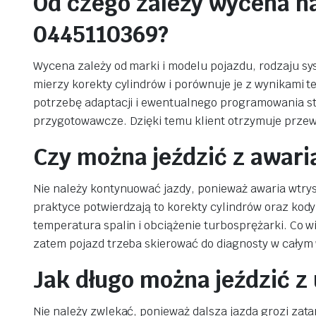
Od czego zależy wycena n
0445110369?
Wycena zależy od marki i modelu pojazdu, rodzaju s
mierzy korekty cylindrów i porównuje je z wynikami t
potrzebę adaptacji i ewentualnego programowania st
przygotowawcze. Dzięki temu klient otrzymuje prze
Czy można jeździć z awar
Nie należy kontynuować jazdy, ponieważ awaria wtrys
praktyce potwierdzają to korekty cylindrów oraz kod
temperatura spalin i obciążenie turbosprężarki. Co wi
zatem pojazd trzeba skierować do diagnosty w cały
Jak długo można jeździć 
Nie należy zwlekać, ponieważ dalsza jazda grozi zat