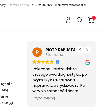
omocy?
Zadzwoń do nas:
+48 722 207 878
lub
biuro@brenediesel.pl
eniuk
PIOTR KAPUSTA
3 lat temu
edes dwie
Polecam! Bardzo dobra i
Sp
ne, dwie
szczegółowa diagnostyka, po
po
profeska.
czym szybka, sprawna
stępnie
iem
naprawa 2 wtryskiwaczy. Po
ianę,
wizycie samochód dostał
drugie życie i śmiga , aż miło! ;)
wanie
Czytaj więcej
spalanie spadło i to dużo bo o
oatacyjne.