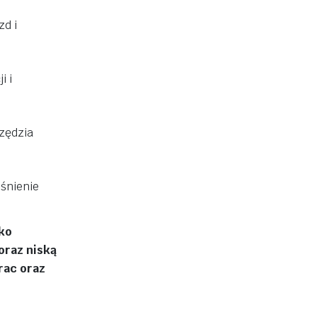
zd i
i i
rzędzia
iśnienie
yko
oraz niską
rac oraz