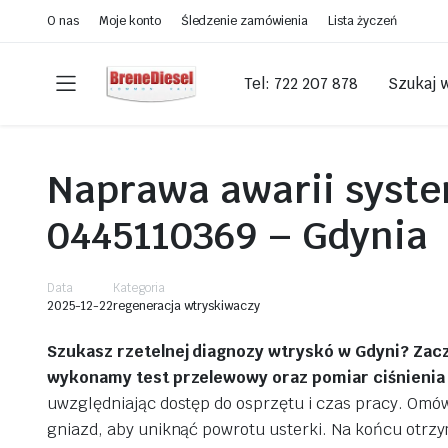
O nas
Moje konto
Śledzenie zamówienia
Lista życzeń
Tel: 722 207 878
Szukaj 
Naprawa awarii syst
StolikPL
0445110369 – Gdynia
3 lat temu
Polecam! Znają się na rzeczy,
Data
Kategoria
2025-12-22
regeneracja wtryskiwaczy
doradzą i wytłumaczą. Ceny
bardzo uczciwe i tempo pracy
Szukasz rzetelnej diagnozy wtryskó w Gdyni? Zacz
ekspresowe. Rano oddane
wykonamy test przelewowy oraz pomiar ciśnienia r
wtryski do sprawdzenia i dpf
do regeneracji, a po południu
uwzględniając dostęp do osprzętu i czas pracy. Omó
Czytaj więcej
już były gotowe do odbioru.
gniazd, aby uniknąć powrotu usterki. Na końcu otrzym