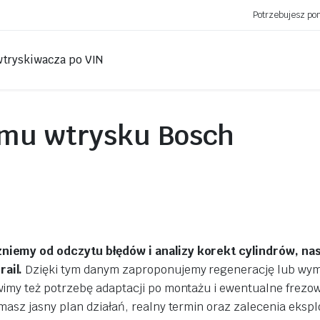
Potrzebujesz p
wtryskiwacza po VIN
emu wtrysku Bosch
Mirek Różalski
Marek Siemi
3 lat temu
3 lat temu
Początkowo były problemy z
Wtryskiwacze Merc
terminem ale trzeba to
sztuki zregenerowa
zrozumieć. Naprawa
sprawdzone. Pełna 
niemy od odczytu błędów i analizy korekt cylindrów, na
pompowtyrsków była
Byłem pod wrażen
ail.
Dzięki tym danym zaproponujemy regenerację lub wym
zrobiona profesjonalnie,
wszystko chodzi tak jak
wimy też potrzebę adaptacji po montażu i ewentualne frezo
Czytaj więcej
trzeba. Obsługa bardzo
asz jasny plan działań, realny termin oraz zalecenia ekspl