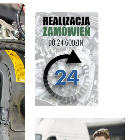
ponad 1l w dół ;) znacznie
poprawiła się dynamika i
kultura pracy silnika, wszystko
na plus. Widać, że Panowie
znają się na swojej robocie
Polecam ;)