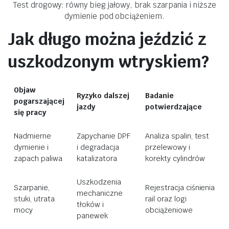
Test drogowy: równy bieg jałowy, brak szarpania i niższe
dymienie pod obciążeniem.
Jak długo można jeździć z
uszkodzonym wtryskiem?
Objaw
Ryzyko dalszej
Badanie
pogarszającej
jazdy
potwierdzające
się pracy
Nadmierne
Zapychanie DPF
Analiza spalin, test
dymienie i
i degradacja
przelewowy i
zapach paliwa
katalizatora
korekty cylindrów
Uszkodzenia
Szarpanie,
Rejestracja ciśnienia
mechaniczne
stuki, utrata
rail oraz logi
tłoków i
mocy
obciążeniowe
panewek