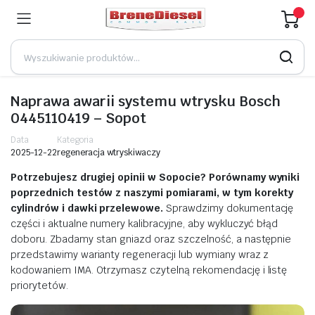
Naprawa awarii systemu wtrysku Bosch
0445110419 – Sopot
Data
Kategoria
2025-12-22
regeneracja wtryskiwaczy
Potrzebujesz drugiej opinii w Sopocie? Porównamy wyniki
poprzednich testów z naszymi pomiarami, w tym korekty
cylindrów i dawki przelewowe.
Sprawdzimy dokumentację
części i aktualne numery kalibracyjne, aby wykluczyć błąd
doboru. Zbadamy stan gniazd oraz szczelność, a następnie
przedstawimy warianty regeneracji lub wymiany wraz z
kodowaniem IMA. Otrzymasz czytelną rekomendację i listę
priorytetów.