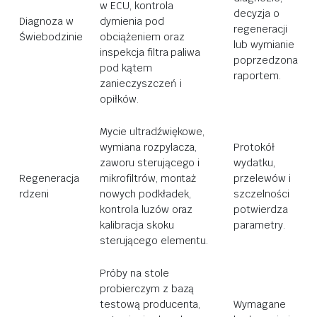
w ECU, kontrola
decyzja o
Diagnoza w
dymienia pod
regeneracji
Świebodzinie
obciążeniem oraz
lub wymianie
inspekcja filtra paliwa
poprzedzona
pod kątem
raportem.
zanieczyszczeń i
opiłków.
Mycie ultradźwiękowe,
wymiana rozpylacza,
Protokół
zaworu sterującego i
wydatku,
Regeneracja
mikrofiltrów, montaż
przelewów i
rdzeni
nowych podkładek,
szczelności
kontrola luzów oraz
potwierdza
kalibracja skoku
parametry.
sterującego elementu.
Próby na stole
probierczym z bazą
testową producenta,
Wymagane