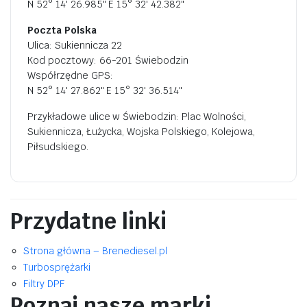
N 52° 14' 26.985" E 15° 32' 42.382"
Poczta Polska
Ulica: Sukiennicza 22
Kod pocztowy: 66-201 Świebodzin
Współrzędne GPS:
N 52° 14' 27.862" E 15° 32' 36.514"
Przykładowe ulice w Świebodzin: Plac Wolności,
Sukiennicza, Łużycka, Wojska Polskiego, Kolejowa,
Piłsudskiego.
Przydatne linki
Strona główna – Brenediesel.pl
Turbosprężarki
Filtry DPF
Poznaj nasze marki