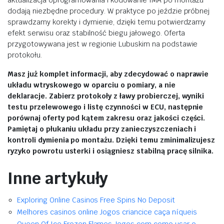
aktualizacja oprogramowania i kodowanie IMA po montażu
dodają niezbędne procedury. W praktyce po jeździe próbnej
sprawdzamy korekty i dymienie, dzięki temu potwierdzamy
efekt serwisu oraz stabilność biegu jałowego. Oferta
przygotowywana jest w regionie Lubuskim na podstawie
protokołu.
Masz już komplet informacji, aby zdecydować o naprawie
układu wtryskowego w oparciu o pomiary, a nie
deklaracje. Zabierz protokoły z ławy probierczej, wyniki
testu przelewowego i listę czynności w ECU, następnie
porównaj oferty pod kątem zakresu oraz jakości części.
Pamiętaj o płukaniu układu przy zanieczyszczeniach i
kontroli dymienia po montażu. Dzięki temu zminimalizujesz
ryzyko powrotu usterki i osiągniesz stabilną pracę silnika.
Inne artykuły
Exploring Online Casinos Free Spins No Deposit
Melhores casinos online Jogos criancice caça níqueis