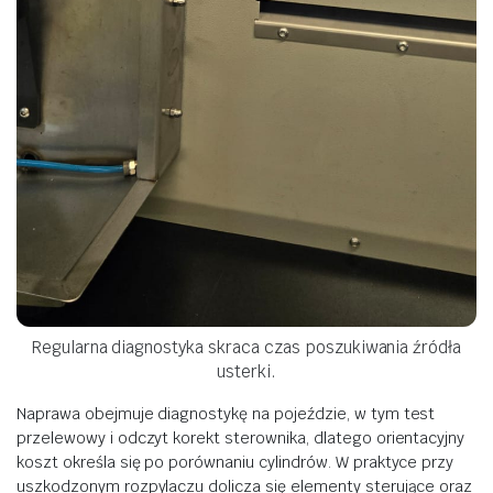
Regularna diagnostyka skraca czas poszukiwania źródła
usterki.
Naprawa obejmuje diagnostykę na pojeździe, w tym test
przelewowy i odczyt korekt sterownika, dlatego orientacyjny
koszt określa się po porównaniu cylindrów. W praktyce przy
uszkodzonym rozpylaczu dolicza się elementy sterujące oraz