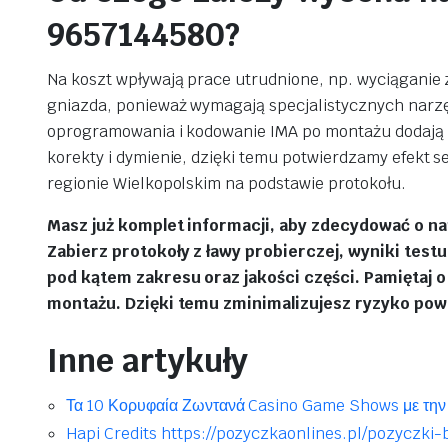
9657144580?
Na koszt wpływają prace utrudnione, np. wyciągani
gniazda, ponieważ wymagają specjalistycznych narzęd
oprogramowania i kodowanie IMA po montażu dodają 
korekty i dymienie, dzięki temu potwierdzamy efekt s
regionie Wielkopolskim na podstawie protokołu.
Masz już komplet informacji, aby zdecydować o na
Zabierz protokoły z ławy probierczej, wyniki test
pod kątem zakresu oraz jakości części. Pamiętaj o
montażu. Dzięki temu zminimalizujesz ryzyko powro
Inne artykuły
Τα 10 Κορυφαία Ζωντανά Casino Game Shows με την
Hapi Credits https://pozyczkaonlines.pl/pozyczk