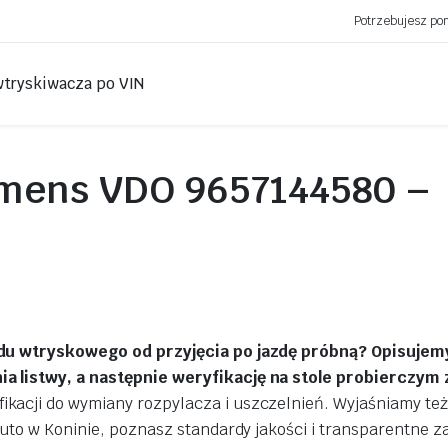
Potrzebujesz p
wtryskiwacza po VIN
mens VDO 9657144580 –
Mirek Różalski
Marek Siemi
3 lat temu
3 lat temu
Początkowo były problemy z
Wtryskiwacze Merc
terminem ale trzeba to
sztuki zregenerowa
zrozumieć. Naprawa
sprawdzone. Pełna 
ładu wtryskowego od przyjęcia po jazdę próbną? Opisujem
pompowtyrsków była
Byłem pod wrażen
a listwy, a następnie weryfikację na stole probierczym 
zrobiona profesjonalnie,
wszystko chodzi tak jak
ikacji do wymiany rozpylacza i uszczelnień. Wyjaśniamy też
Czytaj więcej
trzeba. Obsługa bardzo
auto w Koninie, poznasz standardy jakości i transparentne z