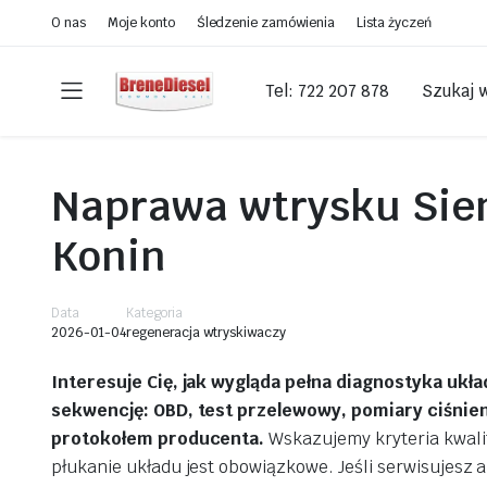
O nas
Moje konto
Śledzenie zamówienia
Lista życzeń
Tel: 722 207 878
Szukaj 
Naprawa wtrysku Sie
StolikPL
Konin
3 lat temu
Polecam! Znają się na rzeczy,
Data
Kategoria
2026-01-04
regeneracja wtryskiwaczy
doradzą i wytłumaczą. Ceny
bardzo uczciwe i tempo pracy
Interesuje Cię, jak wygląda pełna diagnostyka uk
ekspresowe. Rano oddane
sekwencję: OBD, test przelewowy, pomiary ciśnieni
wtryski do sprawdzenia i dpf
do regeneracji, a po południu
protokołem producenta.
Wskazujemy kryteria kwalif
Czytaj więcej
już były gotowe do odbioru.
płukanie układu jest obowiązkowe. Jeśli serwisujesz 