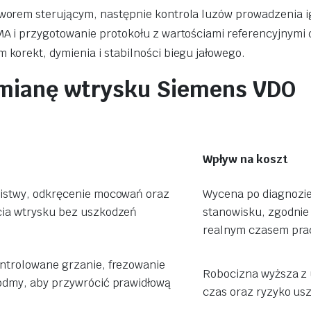
aworem sterującym, następnie kontrola luzów prowadzenia ig
MA i przygotowanie protokołu z wartościami referencyjnymi 
 korekt, dymienia i stabilności biegu jałowego.
ymianę wtrysku Siemens VDO
Wpływ na koszt
listwy, odkręcenie mocowań oraz
Wycena po diagnozi
cia wtrysku bez uszkodzeń
stanowisku, zgodnie
realnym czasem pra
ntrolowane grzanie, frezowanie
Robocizna wyższa z
odmy, aby przywrócić prawidłową
czas oraz ryzyko us