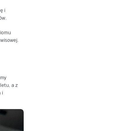
ę i
ów.
ziomu
erwisowej.
emy
etu, a z
 i