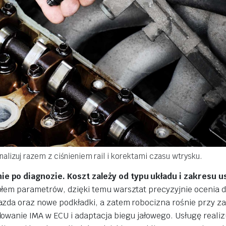
nalizuj razem z ciśnieniem rail i korektami czasu wtrysku.
e po diagnozie. Koszt zależy od typu układu i zakresu 
łem parametrów, dzięki temu warsztat precyzyjnie ocenia d
azda oraz nowe podkładki, a zatem robocizna rośnie przy z
owanie IMA w ECU i adaptacja biegu jałowego. Usługę reali