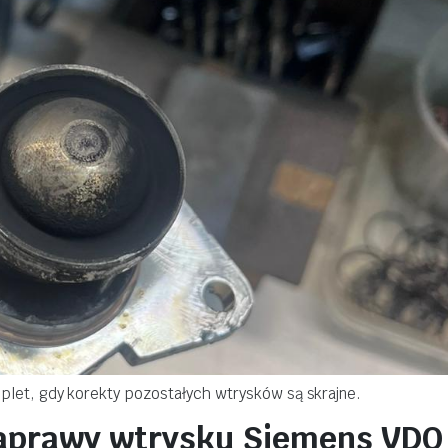
let, gdy korekty pozostałych wtrysków są skrajne.
naprawy wtrysku Siemens VDO