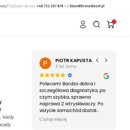
omocy?
Zadzwoń do nas:
+48 722 207 878
lub
biuro@brenediesel.pl
eniuk
PIOTR KAPUSTA
3 lat temu
edes dwie
Polecam! Bardzo dobra i
Sp
ne, dwie
szczegółowa diagnostyka, po
po
profeska.
czym szybka, sprawna
y
iem
naprawa 2 wtryskiwaczy. Po
z
wizycie samochód dostał
drugie życie i śmiga , aż miło! ;)
, kiedy
Czytaj więcej
spalanie spadło i to dużo bo o
asady