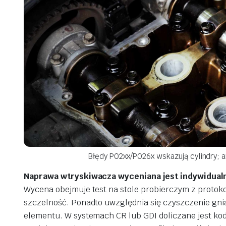
Błędy P02xx/P026x wskazują cylindry; a
Naprawa wtryskiwacza wyceniana jest indywidualni
Wycena obejmuje test na stole probierczym z protoko
szczelność. Ponadto uwzględnia się czyszczenie gni
elementu. W systemach CR lub GDI doliczane jest kod