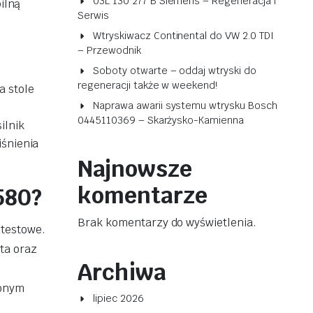
03L 130 277 B Siemens – Regeneracja i
ilną
Serwis
Wtryskiwacz Continental do VW 2.0 TDI
– Przewodnik
Soboty otwarte – oddaj wtryski do
regeneracji także w weekend!
a stole
Naprawa awarii systemu wtrysku Bosch
0445110369 – Skarżysko-Kamienna
ilnik
iśnienia
Najnowsze
komentarze
580?
Brak komentarzy do wyświetlenia.
 testowe.
ta oraz
Archiwa
zonym
lipiec 2026