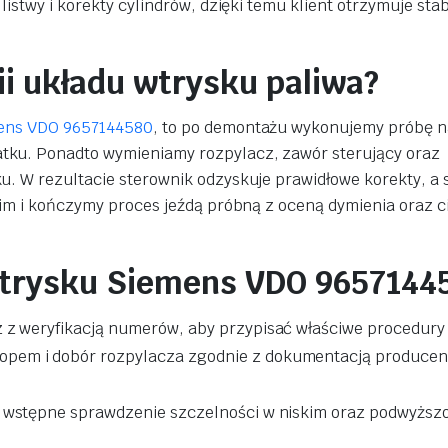
listwy i korekty cylindrów, dzięki temu klient otrzymuje stab
ii układu wtrysku paliwa?
ens VDO 9657144580
, to po demontażu wykonujemy próbę n
tku. Ponadto wymieniamy rozpylacz, zawór sterujący oraz
. W rezultacie sterownik odzyskuje prawidłowe korekty, a s
kim i kończymy proces jeźdą próbną z oceną dymienia oraz c
 wtrysku Siemens VDO 9657144
 z weryfikacją numerów, aby przypisać właściwe procedury
pem i dobór rozpylacza zgodnie z dokumentacją producen
i wstępne sprawdzenie szczelności w niskim oraz podwyżs