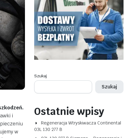
Szukaj
Szukaj
uszkodzeń.
Ostatnie wpisy
awki i
Regeneracja Wtryskiwacza Continental
apieczeniu
03L 130 277 B
zujemy w