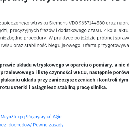
e zapieczonego wtrysku Siemens VDO 9657144580 oraz napr
zi, precyzyjnych frezów i dodatkowego czasu. Z kolei aktu
niezbędne procedury. W praktyce po jeździe próbnej spra
erwisu oraz stabilność biegu jałowego. Oferta przygotowywa
prawie układu wtryskowego w oparciu o pomiary, a nie d
u przelewowego i listę czynności w ECU, następnie porów
 płukaniu układu przy zanieczyszczeniach i kontroli dym
tu usterki i osiągniesz stabilną pracę silnika.
 Μεγαλύτερη Ψυχαγωγική Αξία
i-bez-dochodow/ Pewne zasady