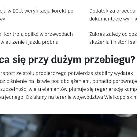
ja w ECU, weryfikacja korekt po
Dodatek za procedur
wy.
dokumentację wynik
a, kontrola opiłkó w przewodach
Zakres zależy od po
owietrzenie i jazda próbna.
skażenia i historii s
ca się przy dużym przebiegu?
raport ze stołu probierczego potwierdza stabilny wydatek i
az ciśnienie na listwie pod obciążeniem, ponadto porównuj
eszczelności wielu elementów planuje się regenerację kompl
a jednego. Działamy na terenie województwa Wielkopolskim