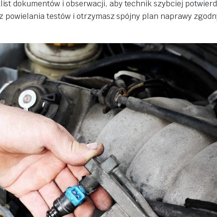
przyjemna. Polecam. Mirek z
st dokumentów i obserwacji, aby technik szybciej potwierdz
Mazowieckiego
sz powielania testów i otrzymasz spójny plan naprawy zgodn