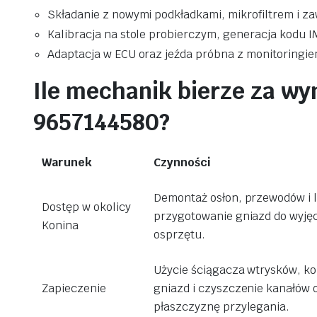
Składanie z nowymi podkładkami, mikrofiltrem i z
Kalibracja na stole probierczym, generacja kodu I
Adaptacja w ECU oraz jeźda próbna z monitoringiem
Ile mechanik bierze za w
9657144580?
Warunek
Czynności
Demontaż osłon, przewodów i 
Dostęp w okolicy
przygotowanie gniazd do wyję
Konina
osprzętu.
Użycie ściągacza wtrysków, ko
Zapieczenie
gniazd i czyszczenie kanałów 
płaszczyznę przylegania.