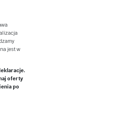
awa
alizacja
wdzamy
na jest w
eklaracje.
naj oferty
ienia po