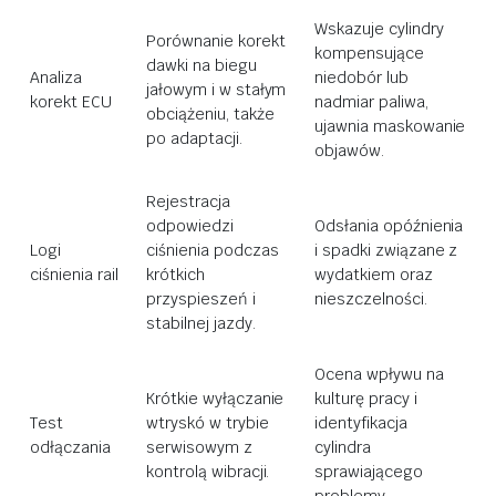
Wskazuje cylindry
Porównanie korekt
kompensujące
dawki na biegu
Analiza
niedobór lub
jałowym i w stałym
korekt ECU
nadmiar paliwa,
obciążeniu, także
ujawnia maskowanie
po adaptacji.
objawów.
Rejestracja
odpowiedzi
Odsłania opóźnienia
Logi
ciśnienia podczas
i spadki związane z
ciśnienia rail
krótkich
wydatkiem oraz
przyspieszeń i
nieszczelności.
stabilnej jazdy.
Ocena wpływu na
Krótkie wyłączanie
kulturę pracy i
Test
wtryskó w trybie
identyfikacja
odłączania
serwisowym z
cylindra
kontrolą wibracji.
sprawiającego