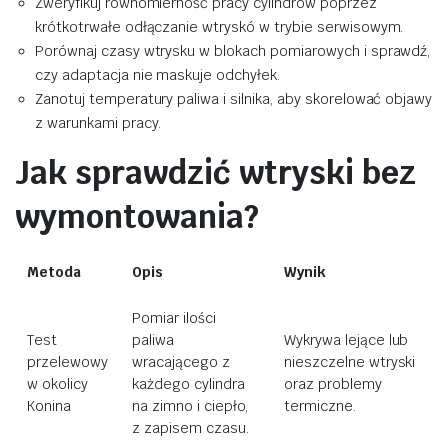
Zweryfikuj równomierność pracy cylindrów poprzez
krótkotrwałe odłączanie wtryskó w trybie serwisowym.
Porównaj czasy wtrysku w blokach pomiarowych i sprawdź,
czy adaptacja nie maskuje odchyłek.
Zanotuj temperatury paliwa i silnika, aby skorelować objawy
z warunkami pracy.
Jak sprawdzić wtryski bez
wymontowania?
Metoda
Opis
Wynik
Pomiar ilości
Test
paliwa
Wykrywa lejące lub
przelewowy
wracającego z
nieszczelne wtryski
w okolicy
każdego cylindra
oraz problemy
Konina
na zimno i ciepło,
termiczne.
z zapisem czasu.