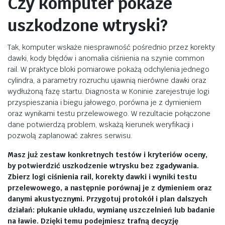
Czy komputer pokaże
uszkodzone wtryski?
Tak, komputer wskaże niesprawność pośrednio przez korekty
dawki, kody błędów i anomalia ciśnienia na szynie common
rail. W praktyce bloki pomiarowe pokażą odchylenia jednego
cylindra, a parametry rozruchu ujawnią nierówne dawki oraz
wydłużoną fazę startu. Diagnosta w Koninie zarejestruje logi
przyspieszania i biegu jałowego, porówna je z dymieniem
oraz wynikami testu przelewowego. W rezultacie połączone
dane potwierdzą problem, wskażą kierunek weryfikacji i
pozwolą zaplanować zakres serwisu.
Masz już zestaw konkretnych testów i kryteriów oceny,
by potwierdzić uszkodzenie wtrysku bez zgadywania.
Zbierz logi ciśnienia rail, korekty dawki i wyniki testu
przelewowego, a następnie porównaj je z dymieniem oraz
danymi akustycznymi. Przygotuj protokół i plan dalszych
działań: płukanie układu, wymianę uszczelnień lub badanie
na ławie. Dzięki temu podejmiesz trafną decyzję