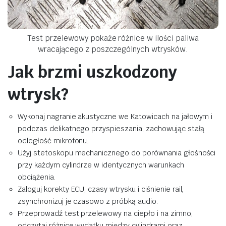
Test przelewowy pokaże różnice w ilości paliwa
wracającego z poszczególnych wtrysków.
Jak brzmi uszkodzony
wtrysk?
Wykonaj nagranie akustyczne we Katowicach na jałowym i
podczas delikatnego przyspieszania, zachowując stałą
odległość mikrofonu.
Użyj stetoskopu mechanicznego do porównania głośności
przy każdym cylindrze w identycznych warunkach
obciążenia.
Zaloguj korekty ECU, czasy wtrysku i ciśnienie rail,
zsynchronizuj je czasowo z próbką audio.
Przeprowadź test przelewowy na ciepło i na zimno,
odczytaj różnice wydatku między cylindrami oraz