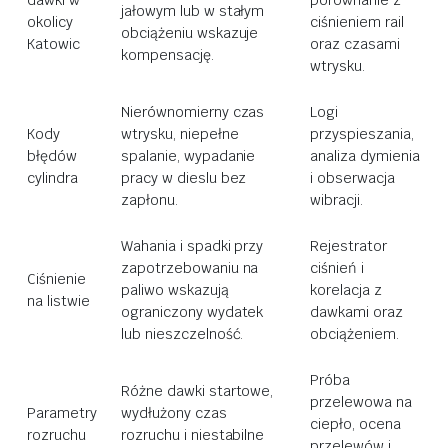
dawki w
porównanie z
jałowym lub w stałym
okolicy
ciśnieniem rail
obciążeniu wskazuje
Katowic
oraz czasami
kompensację.
wtrysku.
Nierównomierny czas
Logi
Kody
wtrysku, niepełne
przyspieszania,
błędów
spalanie, wypadanie
analiza dymienia
cylindra
pracy w dieslu bez
i obserwacja
zapłonu.
wibracji.
Wahania i spadki przy
Rejestrator
zapotrzebowaniu na
ciśnień i
Ciśnienie
paliwo wskazują
korelacja z
na listwie
ograniczony wydatek
dawkami oraz
lub nieszczelność.
obciążeniem.
Próba
Różne dawki startowe,
przelewowa na
Parametry
wydłużony czas
ciepło, ocena
rozruchu
rozruchu i niestabilne
przelewów i