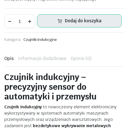
Czujnik
Dodaj do koszyka
indukcyjny
ilość
Kategoria:
Czujniki indukcyjne
Opis
Informacje dodatkowe
Opinie (0)
Czujnik
indukcyjny –
precyzyjny
sensor
do
automatyki
i
przemysłu
Czujnik
indukcyjny
to
nowoczesny
element
elektroniczny
wykorzystywany
w
systemach
automatyki,
maszynach
przemysłowych
oraz
urządzeniach
warsztatowych.
Jego
zadaniem
jest
bezdotykowe
wykrywanie
metalowych