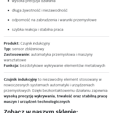
wysoka
precyzja
działania
długa
żywotność
i
niezawodność
odporność
na
zabrudzenia
i
warunki
przemysłowe
szybka
reakcja
i
stabilna
praca
Produkt:
Czujnik
indukcyjny
Typ:
sensor
zbliżeniowy
Zastosowanie:
automatyka
przemysłowa
i
maszyny
warsztatowe
Funkcja:
bezdotykowe
wykrywanie
elementów
metalowych
Czujnik
indukcyjny
to
niezawodny
element
stosowany
w
nowoczesnych
systemach
automatyki
i
urządzeniach
przemysłowych.
Dzięki
bezkontaktowemu
działaniu
zapewnia
wysoką
precyzję
wykrywania,
trwałość
oraz
stabilną
pracę
maszyn
i
urządzeń
technologicznych
.
Zobacz w naszym sklepie: