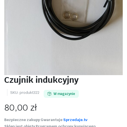
Czujnik indukcyjny
SKU:
produkt322
W magazynie
80,00
zł
Bezpieczne zakupy Gwarantuje
Sprzedaje.tv
Sklep jest objęty Programem ochrony kupującego