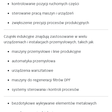
kontrolowanie
pozycji
ruchomych
części
sterowanie
pracą
maszyn
i
urządzeń
zwiększenie
precyzji
procesów
produkcyjnych
Czujniki
indukcyjne
znajdują
zastosowanie
w
wielu
urządzeniach
i
instalacjach
przemysłowych,
takich
jak:
maszyny
przemysłowe
i
linie
produkcyjne
automatyka
przemysłowa
urządzenia
warsztatowe
maszyny
do
regeneracji
filtrów
DPF
systemy
sterowania
i
kontroli
procesów
bezdotykowe
wykrywanie
elementów
metalowych