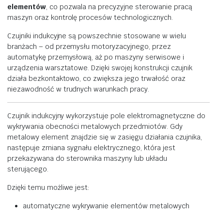
elementów
,
co
pozwala
na
precyzyjne
sterowanie
pracą
maszyn
oraz
kontrolę
procesów
technologicznych.
Czujniki
indukcyjne
są
powszechnie
stosowane
w
wielu
branżach –
od
przemysłu
motoryzacyjnego,
przez
automatykę
przemysłową,
aż
po
maszyny
serwisowe
i
urządzenia
warsztatowe.
Dzięki
swojej
konstrukcji
czujnik
działa
bezkontaktowo,
co
zwiększa
jego
trwałość
oraz
niezawodność
w
trudnych
warunkach
pracy.
Czujnik
indukcyjny
wykorzystuje
pole
elektromagnetyczne
do
wykrywania
obecności
metalowych
przedmiotów.
Gdy
metalowy
element
znajdzie
się
w
zasięgu
działania
czujnika,
następuje
zmiana
sygnału
elektrycznego,
która
jest
przekazywana
do
sterownika
maszyny
lub
układu
sterującego.
Dzięki
temu
możliwe
jest:
automatyczne
wykrywanie
elementów
metalowych