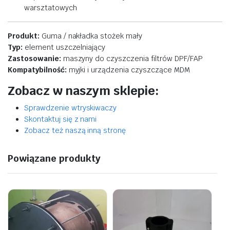
warsztatowych
Produkt:
Guma /
nakładka
stożek
mały
Typ:
element
uszczelniający
Zastosowanie:
maszyny
do
czyszczenia
filtrów
DPF/
FAP
Kompatybilność:
myjki
i
urządzenia
czyszczące
MDM
Zobacz w naszym sklepie:
Sprawdzenie wtryskiwaczy
Skontaktuj się z nami
Zobacz też naszą inną stronę
Powiązane produkty