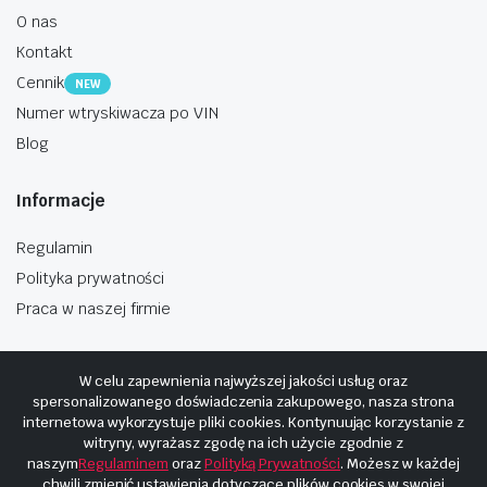
O nas
Kontakt
Cennik
NEW
Numer wtryskiwacza po VIN
Blog
Informacje
Regulamin
Polityka prywatności
Praca w naszej firmie
W celu zapewnienia najwyższej jakości usług oraz
spersonalizowanego doświadczenia zakupowego, nasza strona
internetowa wykorzystuje pliki cookies. Kontynuując korzystanie z
Copyright © 2025
Hosting i budowa Cyberplaneta.pl
witryny, wyrażasz zgodę na ich użycie zgodnie z
naszym
Regulaminem
oraz
Polityką Prywatności
. Możesz w każdej
chwili zmienić ustawienia dotyczące plików cookies w swojej