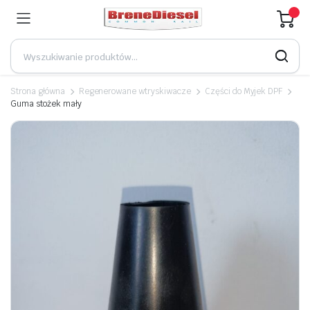
Strona główna
Regenerowane wtryskiwacze
Części do Myjek DPF
Guma stożek mały