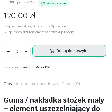
SKU:
produkt412
W magazynie
120,00
zł
Bezpieczne zakupy Gwarantuje Sprzedaje.tv
Sklep jest objęty Programem ochrony kupującego
Guma
Dodaj do koszyka
stożek
mały
ilość
Kategoria:
Części do Myjek DPF
Opis
Informacje dodatkowe
Opinie (0)
Guma /
nakładka
stożek
mały
–
element
uszczelniający
do