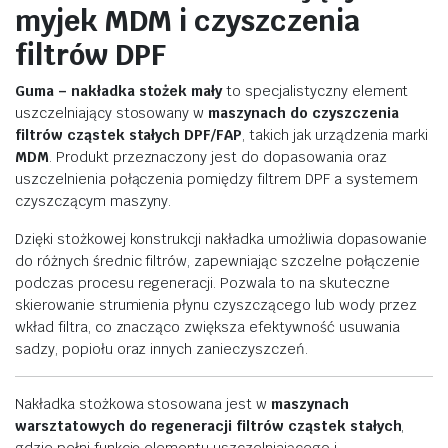
myjek
MDM
i
czyszczenia
filtrów
DPF
Guma –
nakładka
stożek
mały
to
specjalistyczny
element
uszczelniający
stosowany
w
maszynach
do
czyszczenia
filtrów
cząstek
stałych
DPF/
FAP
,
takich
jak
urządzenia
marki
MDM
.
Produkt
przeznaczony
jest
do
dopasowania
oraz
uszczelnienia
połączenia
pomiędzy
filtrem
DPF
a
systemem
czyszczącym
maszyny.
Dzięki
stożkowej
konstrukcji
nakładka
umożliwia
dopasowanie
do
różnych
średnic
filtrów,
zapewniając
szczelne
połączenie
podczas
procesu
regeneracji.
Pozwala
to
na
skuteczne
skierowanie
strumienia
płynu
czyszczącego
lub
wody
przez
wkład
filtra,
co
znacząco
zwiększa
efektywność
usuwania
sadzy,
popiołu
oraz
innych
zanieczyszczeń.
Nakładka
stożkowa
stosowana
jest
w
maszynach
warsztatowych
do
regeneracji
filtrów
cząstek
stałych
,