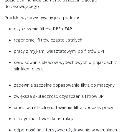
gdzie
pełni
funkcję
elementu
uszczelniającego
i
dopasowującego.
Produkt
wykorzystywany
jest
podczas:
czyszczenia
filtrów
DPF /
FAP
regeneracji
filtrów
cząstek
stałych
pracy
z
myjkami
warsztatowymi
do
filtrów
DPF
serwisowania
układów
wydechowych
w
pojazdach
z
silnikiem
diesla
zapewnia
szczelne
dopasowanie
filtra
do
maszyny
zwiększa
skuteczność
czyszczenia
filtrów
DPF
umożliwia
stabilne
ustawienie
filtra
podczas
pracy
elastyczna
i
trwała
konstrukcja
odporność
na
intensywne
użytkowanie
w
warunkach