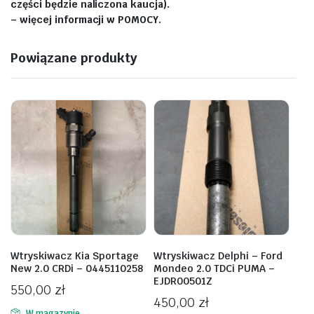
części będzie naliczona kaucja).
– więcej informacji w POMOCY.
Powiązane produkty
Wtryskiwacz Kia Sportage
Wtryskiwacz Delphi – Ford
New 2.0 CRDi – 0445110258
Mondeo 2.0 TDCi PUMA –
EJDR00501Z
550,00
zł
450,00
zł
W magazynie