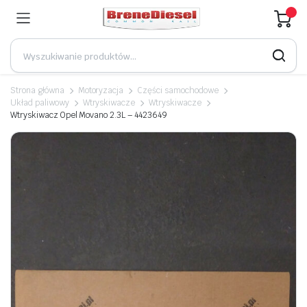
Strona główna
Motoryzacja
Części samochodowe
Układ paliwowy
Wtryskiwacze
Wtryskiwacze
Wtryskiwacz Opel Movano 2.3L – 4423649