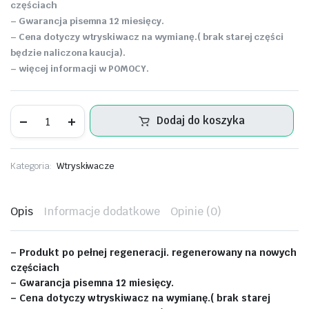
częściach
– Gwarancja pisemna 12 miesięcy.
– Cena dotyczy wtryskiwacz na wymianę.( brak starej części
będzie naliczona kaucja).
– więcej informacji w POMOCY.
Wtryskiwacz
Dodaj do koszyka
Opel
Movano
2.3L
-
Kategoria:
Wtryskiwacze
4423649
ilość
Opis
Informacje dodatkowe
Opinie (0)
– Produkt po pełnej regeneracji. regenerowany na nowych
częściach
– Gwarancja pisemna 12 miesięcy.
– Cena dotyczy wtryskiwacz na wymianę.( brak starej