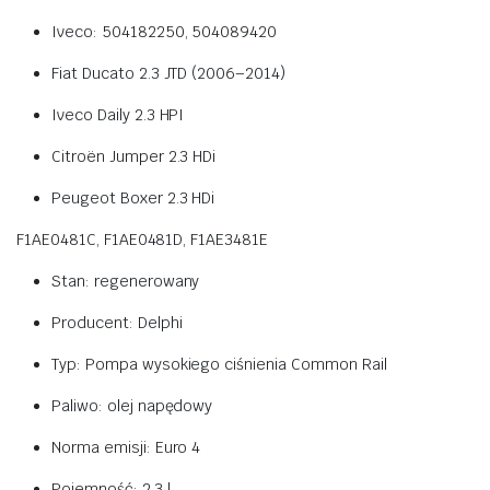
Iveco: 504182250, 504089420
Fiat Ducato 2.3 JTD (2006–2014)
Iveco Daily 2.3 HPI
Citroën Jumper 2.3 HDi
Peugeot Boxer 2.3 HDi
F1AE0481C, F1AE0481D, F1AE3481E
Stan: regenerowany
Producent: Delphi
Typ: Pompa wysokiego ciśnienia Common Rail
Paliwo: olej napędowy
Norma emisji: Euro 4
Pojemność: 2.3 l