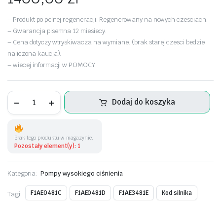
– Produkt po pelnej regeneracji. Regenerowany na nowych czesciach.
– Gwarancja pisemna 12 miesiecy.
– Cena dotyczy wtryskiwacza na wymiane. (brak starej czesci bedzie
naliczona kaucja).
– wiecej informacji w POMOCY.
Pompa
Dodaj do koszyka
wysokiego
ciśnienia
Delphi
48475277
–
Brak tego produktu w magazynie.
Fiat
Pozostały element(y): 1
Ducato
2.3
JTD
Kategoria:
Pompy wysokiego ciśnienia
ilość
F1AE0481C
F1AE0481D
F1AE3481E
Kod silnika
Tagi: