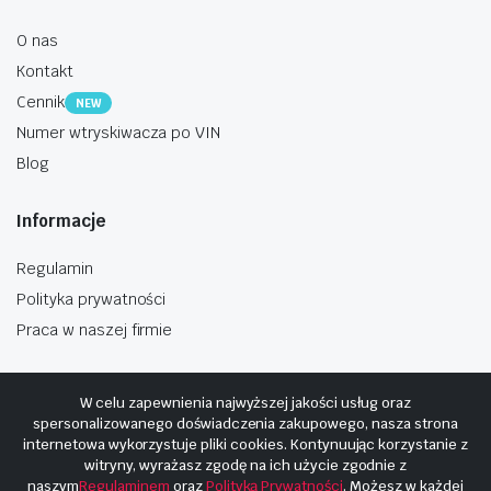
O nas
Kontakt
Cennik
NEW
Numer wtryskiwacza po VIN
Blog
Informacje
Regulamin
Polityka prywatności
Praca w naszej firmie
W celu zapewnienia najwyższej jakości usług oraz
spersonalizowanego doświadczenia zakupowego, nasza strona
internetowa wykorzystuje pliki cookies. Kontynuując korzystanie z
Copyright © 2025
Hosting i budowa Cyberplaneta.pl
witryny, wyrażasz zgodę na ich użycie zgodnie z
naszym
Regulaminem
oraz
Polityką Prywatności
. Możesz w każdej