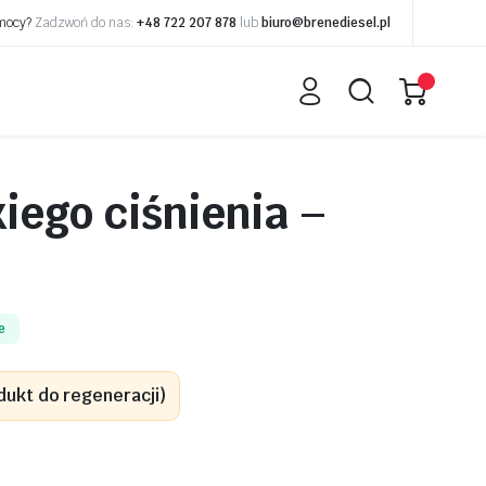
omocy?
Zadzwoń do nas:
+48 722 207 878
lub
biuro@brenediesel.pl
ego ciśnienia –
e
dukt do regeneracji)