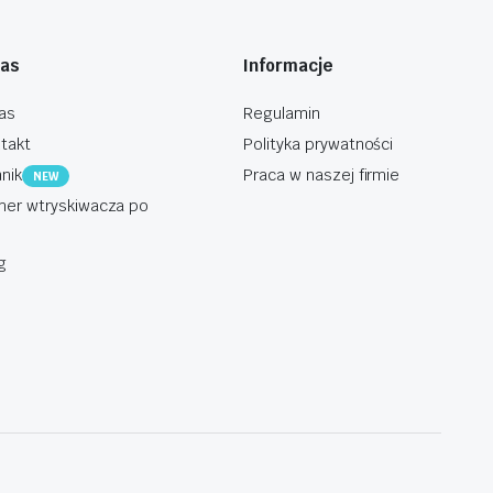
nas
Informacje
as
Regulamin
takt
Polityka prywatności
nik
Praca w naszej firmie
NEW
er wtryskiwacza po
g