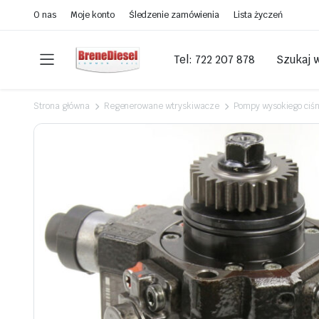
O nas
Moje konto
Śledzenie zamówienia
Lista życzeń
Tel: 722 207 878
Szukaj 
Strona główna
Regenerowane wtryskiwacze
Pompy wysokiego ciśn