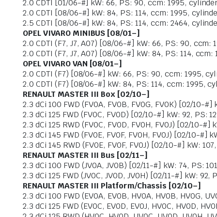
2.0 CDTI [01/06-#] kW: 66, PS: 90, ccm: 1995, cylinder
2.0 CDTI [08/06-#] kW: 84, PS: 114, ccm: 1995, cylinde
2.5 CDTI [08/06-#] kW: 84, PS: 114, ccm: 2464, cylinde
OPEL VIVARO MINIBUS [08/01–]
2.0 CDTI (F7, J7, A07) [08/06-#] kW: 66, PS: 90, ccm: 1
2.0 CDTI (F7, J7, A07) [08/06-#] kW: 84, PS: 114, ccm: 
OPEL VIVARO VAN [08/01–]
2.0 CDTI (F7) [08/06-#] kW: 66, PS: 90, ccm: 1995, cyl
2.0 CDTI (F7) [08/06-#] kW: 84, PS: 114, ccm: 1995, cyl
RENAULT MASTER III Box [02/10–]
2.3 dCi 100 FWD (FV0A, FV0B, FV0G, FV0K) [02/10-#] kW
2.3 dCi 125 FWD (FV0C, FV0D) [02/10-#] kW: 92, PS: 125
2.3 dCi 125 RWD (FV0C, FV0D, FV0H, FV0J) [02/10-#] kW
2.3 dCi 145 FWD (FV0E, FV0F, FV0H, FV0J) [02/10-#] kW:
2.3 dCi 145 RWD (FV0E, FV0F, FV0J) [02/10-#] kW: 107, 
RENAULT MASTER III Bus [02/11–]
2.3 dCi 100 FWD (JV0A, JV0B) [02/11-#] kW: 74, PS: 101
2.3 dCi 125 FWD (JV0C, JV0D, JV0H) [02/11-#] kW: 92, P
RENAULT MASTER III Platform/Chassis [02/10–]
2.3 dCi 100 FWD (EV0A, EV0B, HV0A, HV0B, HV0G, UV0A,
2.3 dCi 125 FWD (EV0C, EV0D, EV0J, HV0C, HV0D, HV0H,
2.3 dCi 125 RWD (HV0C, HV0D, UV0C, UV0D, UV0H, UV0J)