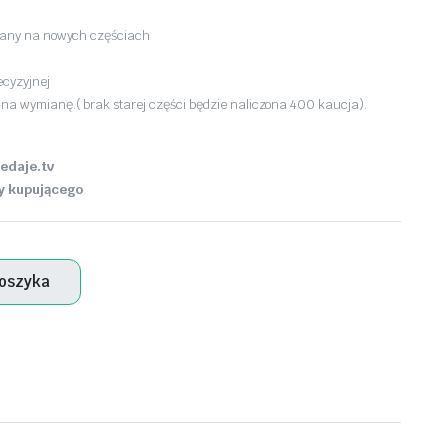
owany na nowych częściach
ecyzyjnej
na wymianę.( brak starej części będzie naliczona 400 kaucja).
edaje.tv
y kupującego
koszyka