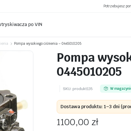
Potrzebujesz p
wtryskiwacza po VIN
ienia
Pompa wysokiego ciśnienia – 0445010205
Pompa wysoki
0445010205
SKU:
produkt135
W magazyni
Dostawa produktu: 1–3 dni (pro
1100,00
zł