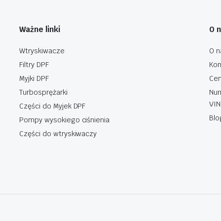
Ważne linki
O 
Wtryskiwacze
O n
Filtry DPF
Kon
Myjki DPF
Cen
Turbosprężarki
Num
VIN
Części do Myjek DPF
Blo
Pompy wysokiego ciśnienia
Części do wtryskiwaczy