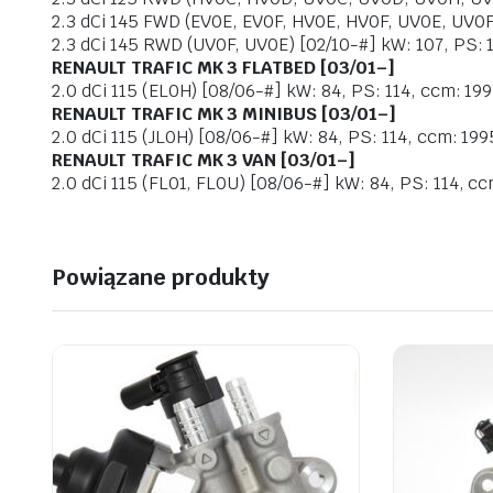
2.3 dCi 145 FWD (EV0E, EV0F, HV0E, HV0F, UV0E, UV0F) 
2.3 dCi 145 RWD (UV0F, UV0E) [02/10-#] kW: 107, PS: 1
RENAULT TRAFIC MK 3 FLATBED [03/01–]
2.0 dCi 115 (EL0H) [08/06-#] kW: 84, PS: 114, ccm: 1995
RENAULT TRAFIC MK 3 MINIBUS [03/01–]
2.0 dCi 115 (JL0H) [08/06-#] kW: 84, PS: 114, ccm: 1995
RENAULT TRAFIC MK 3 VAN [03/01–]
2.0 dCi 115 (FL01, FL0U) [08/06-#] kW: 84, PS: 114, ccm
Powiązane produkty