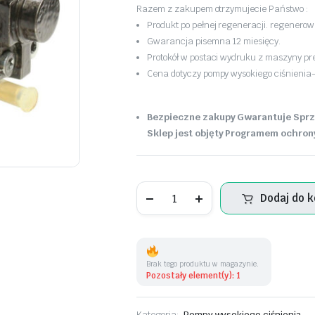
Razem z zakupem otrzymujecie Państwo :
Produkt po pełnej regeneracji. regener
Gwarancja pisemna 12 miesięcy.
Protokół w postaci wydruku z maszyny pr
Cena dotyczy pompy wysokiego ciśnienia-
Bezpieczne zakupy Gwarantuje Sprz
Sklep jest objęty Programem ochron
Pompa
Dodaj do 
wysokiego
ciśnienia
-
0445010205
ilość
Brak tego produktu w magazynie.
Pozostały element(y): 1
Kategoria:
Pompy wysokiego ciśnienia