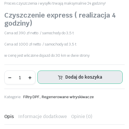
Proces czyszczenia i wysyłki trwają maksymalnie 24 godziny!
Czyszczenie express ( realizacja 4
godziny)
Cena od 390 zł netto / samochody do 3,5 t
Cena od 1000 zł netto / samochody od 3,5 t
w cenę jest wliczone dojazd do 30 km w dwie strony
Regeneracja
Dodaj do koszyka
filtra
DPF
Fiat
Ducato
,
Kategorie:
Filtry DPF
Regenerowane wtryskiwacze
2.3
l
-
1376598080
Opis
Informacje dodatkowe
Opinie (0)
ilość