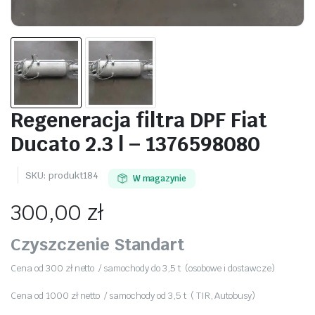
Regeneracja filtra DPF Fiat
Ducato 2.3 l – 1376598080
SKU:
produkt184
W magazynie
300,00
zł
Czyszczenie Standart
Cena od 300 zł netto / samochody do 3,5 t (osobowe i dostawcze)
Cena od 1000 zł netto / samochody od 3,5 t ( TIR, Autobusy)