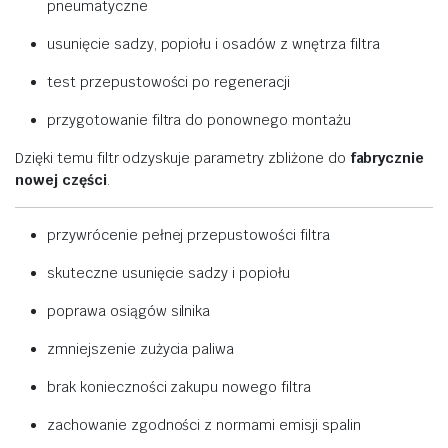
pneumatyczne
usunięcie
sadzy,
popiołu
i
osadów
z
wnętrza
filtra
test
przepustowości
po
regeneracji
przygotowanie
filtra
do
ponownego
montażu
Dzięki
temu
filtr
odzyskuje
parametry
zbliżone
do
fabrycznie
nowej
części
.
przywrócenie
pełnej
przepustowości
filtra
skuteczne
usunięcie
sadzy
i
popiołu
poprawa
osiągów
silnika
zmniejszenie
zużycia
paliwa
brak
konieczności
zakupu
nowego
filtra
zachowanie
zgodności
z
normami
emisji
spalin