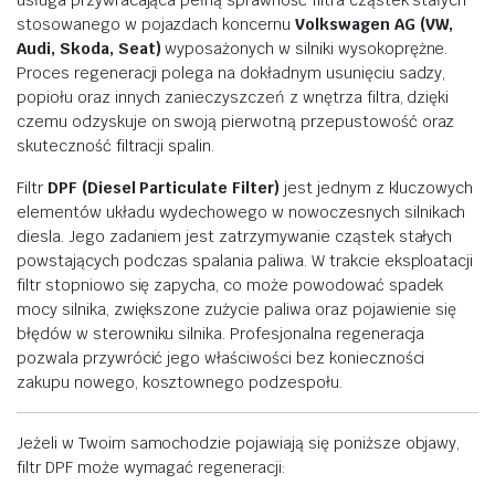
usługa
przywracająca
pełną
sprawność
filtra
cząstek
stałych
stosowanego
w
pojazdach
koncernu
Volkswagen
AG (
VW,
Audi,
Skoda,
Seat)
wyposażonych
w
silniki
wysokoprężne.
Proces
regeneracji
polega
na
dokładnym
usunięciu
sadzy,
popiołu
oraz
innych
zanieczyszczeń
z
wnętrza
filtra,
dzięki
czemu
odzyskuje
on
swoją
pierwotną
przepustowość
oraz
skuteczność
filtracji
spalin.
Filtr
DPF (
Diesel
Particulate
Filter)
jest
jednym
z
kluczowych
elementów
układu
wydechowego
w
nowoczesnych
silnikach
diesla.
Jego
zadaniem
jest
zatrzymywanie
cząstek
stałych
powstających
podczas
spalania
paliwa.
W
trakcie
eksploatacji
filtr
stopniowo
się
zapycha,
co
może
powodować
spadek
mocy
silnika,
zwiększone
zużycie
paliwa
oraz
pojawienie
się
błędów
w
sterowniku
silnika.
Profesjonalna
regeneracja
pozwala
przywrócić
jego
właściwości
bez
konieczności
zakupu
nowego,
kosztownego
podzespołu.
Jeżeli
w
Twoim
samochodzie
pojawiają
się
poniższe
objawy,
filtr
DPF
może
wymagać
regeneracji: