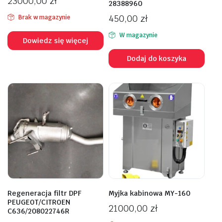
23000,00
zł
28388960
450,00
zł
Brak w magazynie
W magazynie
Dowiedz się więcej
Dodaj do koszyka
Regeneracja filtr DPF
Myjka kabinowa MY-160
PEUGEOT/CITROEN
21000,00
zł
C636/208022746R