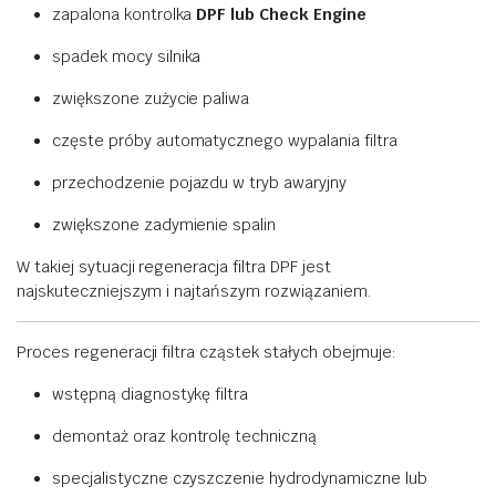
zapalona
kontrolka
DPF
lub
Check
Engine
spadek
mocy
silnika
zwiększone
zużycie
paliwa
częste
próby
automatycznego
wypalania
filtra
przechodzenie
pojazdu
w
tryb
awaryjny
zwiększone
zadymienie
spalin
W
takiej
sytuacji
regeneracja
filtra
DPF
jest
najskuteczniejszym
i
najtańszym
rozwiązaniem.
Proces
regeneracji
filtra
cząstek
stałych
obejmuje:
wstępną
diagnostykę
filtra
demontaż
oraz
kontrolę
techniczną
specjalistyczne
czyszczenie
hydrodynamiczne
lub