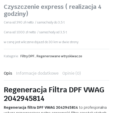
Czyszczenie express ( realizacja 4
godziny)
Cena od 390 zł netto / samochody do 3,5 t
Cena od 1000 zł netto / samochody od 3,5 t
w cenę jest wliczone dojazd do 30 km w dwie strony
,
Kategorie:
Filtry DPF
Regenerowane wtryskiwacze
Opis
Informacje dodatkowe
Opinie (0)
Regeneracja
Filtra
DPF
VWAG
2042945814
Regeneracja
filtra
DPF
VWAG
2042945814
to
profesjonalna