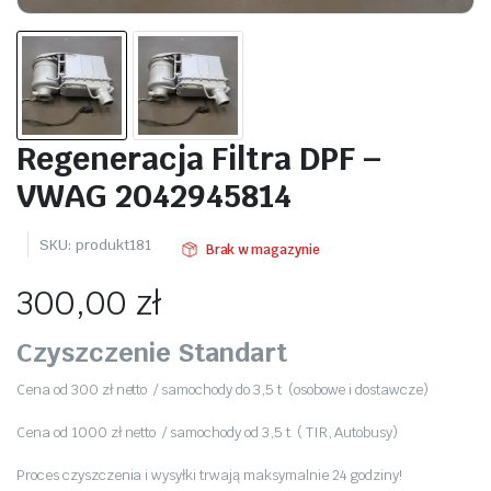
Regeneracja Filtra DPF –
VWAG 2042945814
SKU:
produkt181
Brak w magazynie
300,00
zł
Czyszczenie Standart
Cena od 300 zł netto / samochody do 3,5 t (osobowe i dostawcze)
Cena od 1000 zł netto / samochody od 3,5 t ( TIR, Autobusy)
Proces czyszczenia i wysyłki trwają maksymalnie 24 godziny!