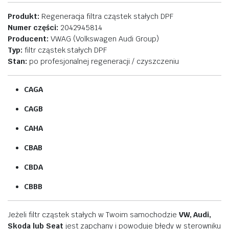
Produkt:
Regeneracja
filtra
cząstek
stałych
DPF
Numer
części:
2042945814
Producent:
VWAG (
Volkswagen
Audi
Group)
Typ:
filtr
cząstek
stałych
DPF
Stan:
po
profesjonalnej
regeneracji /
czyszczeniu
CAGA
CAGB
CAHA
CBAB
CBDA
CBBB
Jeżeli
filtr
cząstek
stałych
w
Twoim
samochodzie
VW,
Audi,
Skoda
lub
Seat
jest
zapchany
i
powoduje
błędy
w
sterowniku