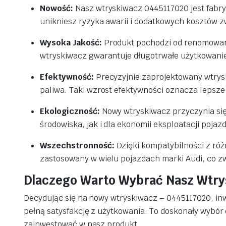
Nowość:
Nasz wtryskiwacz 0445117020 jest fabr
unikniesz ryzyka awarii i dodatkowych kosztów 
Wysoka Jakość:
Produkt pochodzi od renomowaneg
wtryskiwacz gwarantuje długotrwałe użytkowanie i
Efektywność:
Precyzyjnie zaprojektowany wtrysk
paliwa. Taki wzrost efektywności oznacza lepsze 
Ekologiczność:
Nowy wtryskiwacz przyczynia się 
środowiska, jak i dla ekonomii eksploatacji pojaz
Wszechstronność:
Dzięki kompatybilności z ró
zastosowany w wielu pojazdach marki Audi, co zwi
Dlaczego Warto Wybrać Nasz Wtry
Decydując się na nowy wtryskiwacz – 0445117020, inw
pełną satysfakcję z użytkowania. To doskonały wybór
zainwestować w nasz produkt.