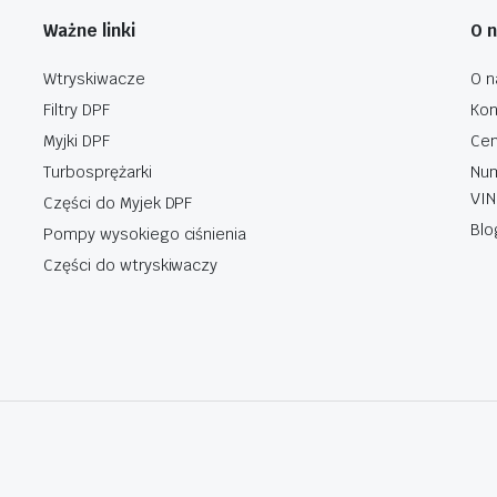
Ważne linki
O 
Wtryskiwacze
O n
Filtry DPF
Kon
Myjki DPF
Cen
Turbosprężarki
Num
VIN
Części do Myjek DPF
Blo
Pompy wysokiego ciśnienia
Części do wtryskiwaczy