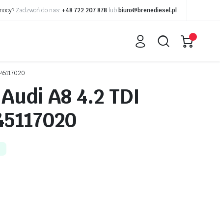
omocy?
Zadzwoń do nas:
+48 722 207 878
lub
biuro@brenediesel.pl
445117020
Audi A8 4.2 TDI
45117020
e