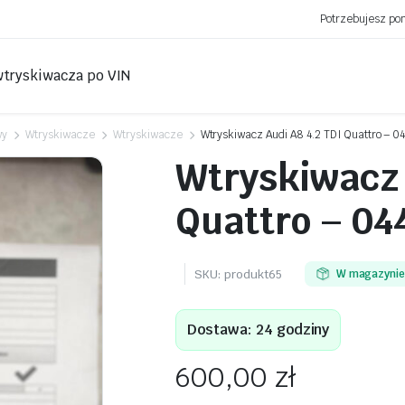
Potrzebujesz p
wtryskiwacza po VIN
wy
Wtryskiwacze
Wtryskiwacze
Wtryskiwacz Audi A8 4.2 TDI Quattro – 0
Wtryskiwacz 
Quattro – 04
SKU:
produkt65
W magazyni
Dostawa: 24 godziny
600,00
zł