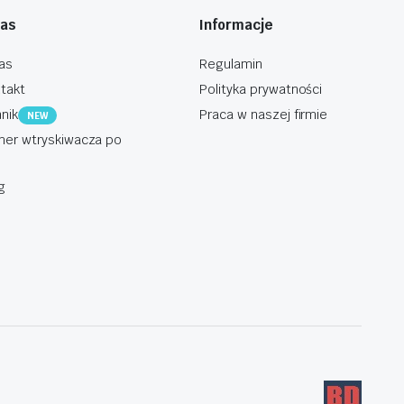
nas
Informacje
as
Regulamin
takt
Polityka prywatności
nik
Praca w naszej firmie
NEW
er wtryskiwacza po
g