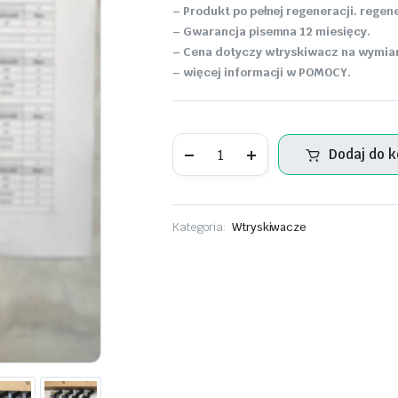
– Produkt po pełnej regeneracji. reg
– Gwarancja pisemna 12 miesięcy.
– Cena dotyczy wtryskiwacz na wymianę
– więcej informacji w POMOCY.
Wtryskiwacz
Dodaj do 
Audi
A8
4.2
TDI
Quattro
Kategoria:
Wtryskiwacze
-
0445117020
ilość