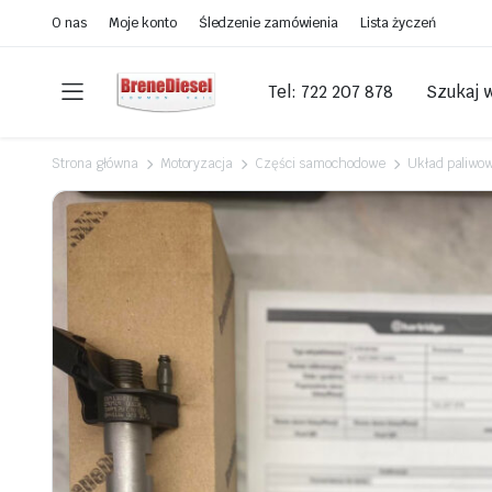
O nas
Moje konto
Śledzenie zamówienia
Lista życzeń
Tel: 722 207 878
Szukaj 
Strona główna
Motoryzacja
Części samochodowe
Układ paliwo