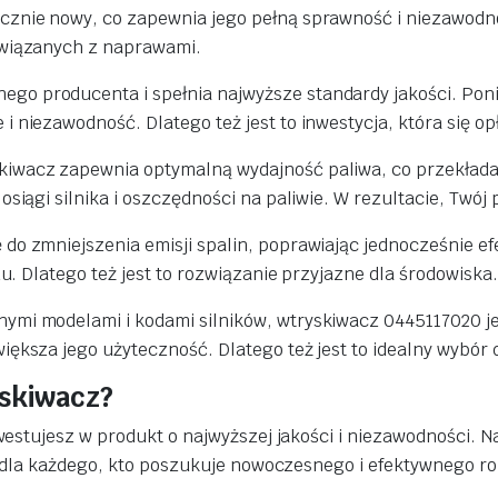
ycznie nowy, co zapewnia jego pełną sprawność i niezawod
związanych z naprawami.
o producenta i spełnia najwyższe standardy jakości. Poni
 niezawodność. Dlatego też jest to inwestycja, która się op
iwacz zapewnia optymalną wydajność paliwa, co przekłada s
osiągi silnika i oszczędności na paliwie. W rezultacie, Twój
do zmniejszenia emisji spalin, poprawiając jednocześnie ef
du. Dlatego też jest to rozwiązanie przyjazne dla środowiska.
żnymi modelami i kodami silników, wtryskiwacz 0445117020
ększa jego użyteczność. Dlatego też jest to idealny wybór 
skiwacz?
estujesz w produkt o najwyższej jakości i niezawodności. 
 dla każdego, kto poszukuje nowoczesnego i efektywnego ro