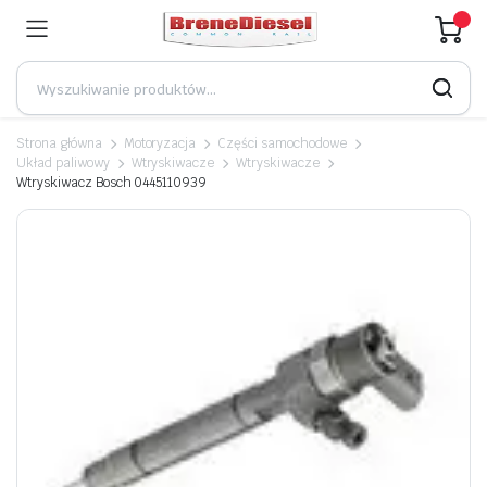
Strona główna
Motoryzacja
Części samochodowe
Układ paliwowy
Wtryskiwacze
Wtryskiwacze
Wtryskiwacz Bosch 0445110939