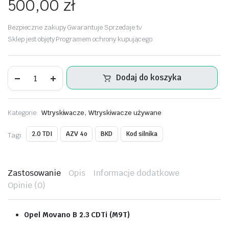
500,00
zł
Bezpieczne zakupy Gwarantuje Sprzedaje.tv
Sklep jest objęty Programem ochrony kupującego
Wtryskiwacz
Dodaj do koszyka
Bosch
0445110939
ilość
,
Kategorie:
Wtryskiwacze
Wtryskiwacze używane
2.0 TDI
AZV 4o
BKD
Kod silnika
Tagi:
Zastosowanie
Opis
Informacje dodatkowe
Opinie (0)
Opel Movano B 2.3 CDTi (M9T)