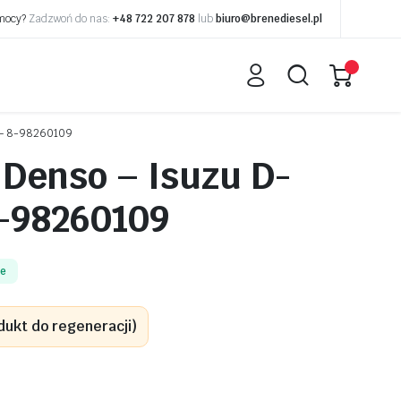
omocy?
Zadzwoń do nas:
+48 722 207 878
lub
biuro@brenediesel.pl
D – 8-98260109
Denso – Isuzu D-
8-98260109
ie
dukt do regeneracji)