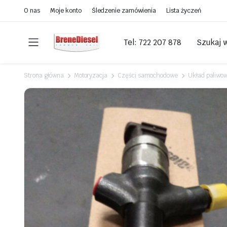
O nas
Moje konto
Śledzenie zamówienia
Lista życzeń
Tel: 722 207 878
Szukaj 
Strona główna
Motoryzacja
Części samochodowe
Układ paliwo