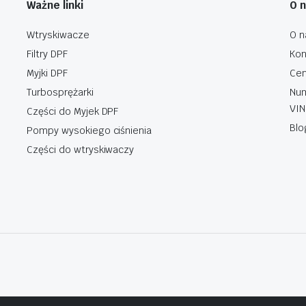
Ważne linki
O 
Wtryskiwacze
O n
Filtry DPF
Kon
Myjki DPF
Cen
Turbosprężarki
Num
VIN
Części do Myjek DPF
Blo
Pompy wysokiego ciśnienia
Części do wtryskiwaczy