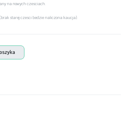
wany na nowych czesciach.
rak starej czesci bedzie naliczona kaucja).
koszyka