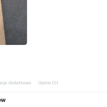
acje dodatkowe
Opinie (0)
ów