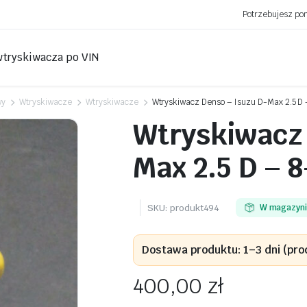
Potrzebujesz p
wtryskiwacza po VIN
wy
Wtryskiwacze
Wtryskiwacze
Wtryskiwacz Denso – Isuzu D-Max 2.5 
Wtryskiwacz 
Max 2.5 D – 
SKU:
produkt494
W magazyn
Dostawa produktu: 1–3 dni (pro
400,00
zł