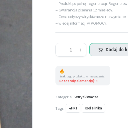
– Produkt po pelnej regeneracji. Regenero
– Gwarancja pisemna 12 miesiecy.
– Cena dotyczy wtryskiwacza na wymiane. (b
– wiecej informacji w POMOCY.
Wtryskiwacz
Dodaj do 
Denso
–
Isuzu
D-
Max
2.5
Brak tego produktu w magazynie.
D
Pozostały element(y): 1
–
8-
98260109
Kategoria:
Wtryskiwacze
ilość
Tagi:
4HK1
Kod silnika