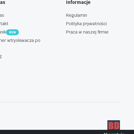
nas
Informacje
as
Regulamin
takt
Polityka prywatności
nik
Praca w naszej firmie
NEW
er wtryskiwacza po
g