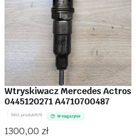
Wtryskiwacz Mercedes Actros
0445120271 A4710700487
SKU:
produkt579
W magazynie
1300,00
zł