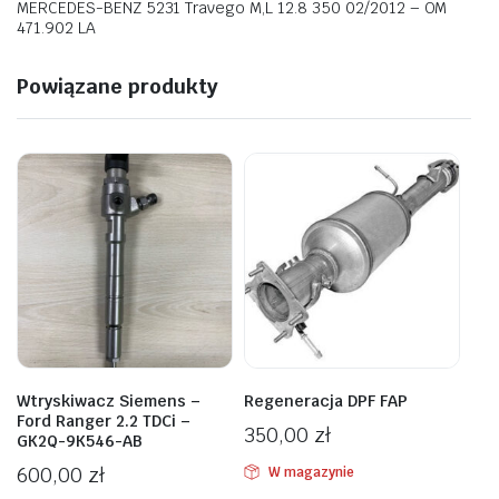
MERCEDES-BENZ 5231 Travego M,L 12.8 350 02/2012 – OM
471.902 LA
Powiązane produkty
Wtryskiwacz Siemens –
Regeneracja DPF FAP
Ford Ranger 2.2 TDCi –
350,00
zł
GK2Q-9K546-AB
600,00
zł
W magazynie