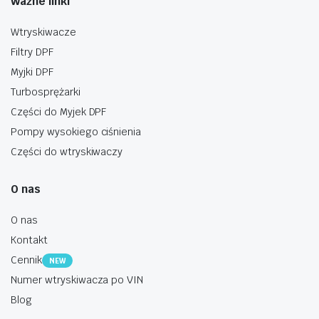
Ważne linki
Wtryskiwacze
Filtry DPF
Myjki DPF
Turbosprężarki
Części do Myjek DPF
Pompy wysokiego ciśnienia
Części do wtryskiwaczy
O nas
O nas
Kontakt
Cennik
NEW
Numer wtryskiwacza po VIN
Blog