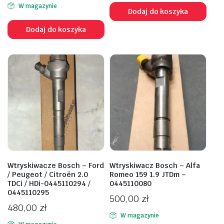
W magazynie
Dodaj do koszyka
Dodaj do koszyka
Wtryskiwacze Bosch – Ford
Wtryskiwacz Bosch – Alfa
/ Peugeot / Citroën 2.0
Romeo 159 1.9 JTDm –
TDCi / HDi-0445110294 /
0445110080
0445110295
500,00
zł
480,00
zł
W magazynie