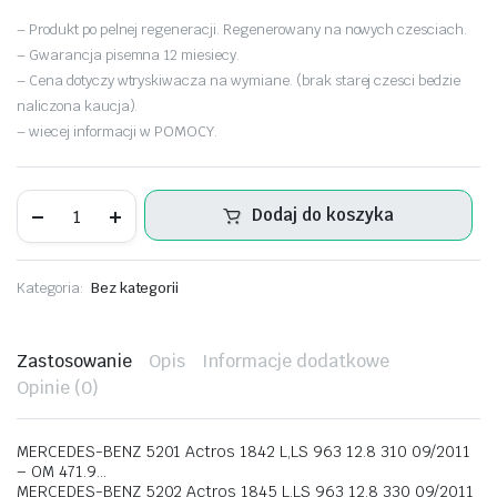
– Produkt po pelnej regeneracji. Regenerowany na nowych czesciach.
– Gwarancja pisemna 12 miesiecy.
– Cena dotyczy wtryskiwacza na wymiane. (brak starej czesci bedzie
naliczona kaucja).
– wiecej informacji w POMOCY.
Wtryskiwacz
Dodaj do koszyka
Mercedes
Actros
0445120271
A4710700487
Kategoria:
Bez kategorii
ilość
Zastosowanie
Opis
Informacje dodatkowe
Opinie (0)
MERCEDES-BENZ 5201 Actros 1842 L,LS 963 12.8 310 09/2011
– OM 471.9…
MERCEDES-BENZ 5202 Actros 1845 L,LS 963 12.8 330 09/2011