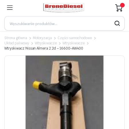
Strona główna
Motoryzacja
Części samochodowe
Układ paliwowy
Wtryskiwacze
Wtryskiwacze
Wtryskiwacz Nissan Almera 2.2d – 16600-AW400