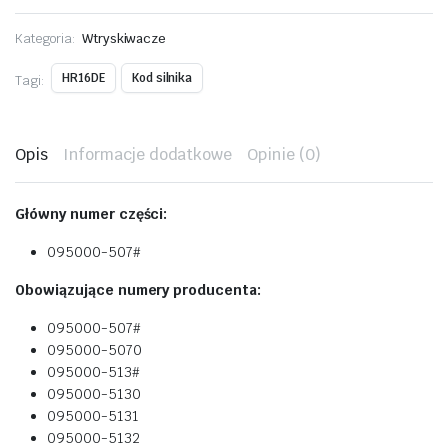
Kategoria:
Wtryskiwacze
HR16DE
Kod silnika
Tagi:
Opis
Informacje dodatkowe
Opinie (0)
Główny numer części:
095000-507#
Obowiązujące numery producenta:
095000-507#
095000-5070
095000-513#
095000-5130
095000-5131
095000-5132