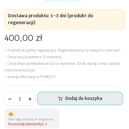
Dostawa produktu: 1–3 dni (produkt do
regeneracji)
400,00
zł
– Produkt po pelnej regeneracji. Regenerowany na nowych czesciach.
– Gwarancja pisemna 12 miesiecy.
– Cena dotyczy wtryskiwacza na wymiane. (brak starej czesci bedzie
naliczona kaucja).
– wiecej informacji w POMOCY.
Wtryskiwacz
Dodaj do koszyka
Nissan
Almera
2.2d
-
16600-
Brak tego produktu w magazynie.
AW400
Pozostały element(y): 1
ilość