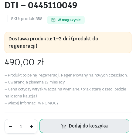
DTI – 0445110049
SKU:
produkt358
W magazynie
Dostawa produktu: 1–3 dni (produkt do
regeneracji)
490,00
zł
– Produkt po pelnej regeneracji. Regenerowany na nowych czesciach.
– Gwarancja pisemna 12 miesiecy.
– Cena dotyczy wtryskiwacza na wymiane. (brak starej czesci bedzie
naliczona kaucja).
– wiecej informacji w POMOCY.
Wtryskiwacz
Dodaj do koszyka
Opel
Omega