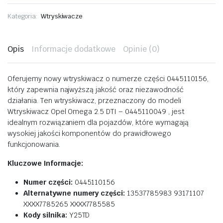
2.5
DTI
Kategoria:
Wtryskiwacze
-
0445110049
ilość
Opis
Informacje dodatkowe
Opinie (0)
Oferujemy nowy wtryskiwacz o numerze części 0445110156,
który zapewnia najwyższą jakość oraz niezawodność
działania. Ten wtryskiwacz, przeznaczony do modeli
Wtryskiwacz Opel Omega 2.5 DTI – 0445110049 , jest
idealnym rozwiązaniem dla pojazdów, które wymagają
wysokiej jakości komponentów do prawidłowego
funkcjonowania.
Kluczowe Informacje:
Numer części:
0445110156
Alternatywne numery części:
13537785983 93171107
XXXX7785265 XXXX7785585
Kody silnika:
Y25TD