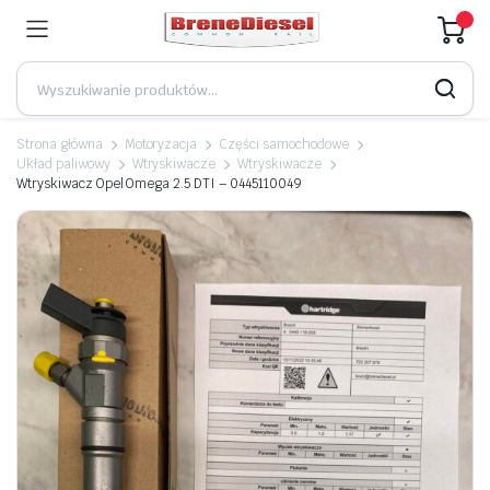
Strona główna
Motoryzacja
Części samochodowe
Układ paliwowy
Wtryskiwacze
Wtryskiwacze
Wtryskiwacz Opel Omega 2.5 DTI – 0445110049