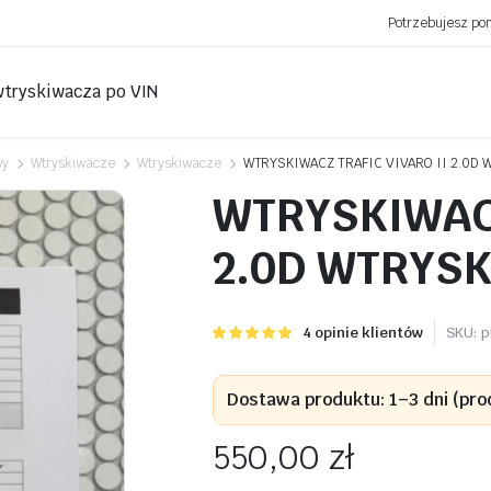
Potrzebujesz p
wtryskiwacza po VIN
wy
Wtryskiwacze
Wtryskiwacze
WTRYSKIWACZ TRAFIC VIVARO II 2.0D 
WTRYSKIWACZ
2.0D WTRYSK
Oceniony
4
4
opinie klientów
SKU:
p
5.00
na 5
na
podstawie
Dostawa produktu: 1–3 dni (pro
ocen
klientów
550,00
zł