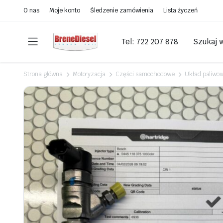
O nas
Moje konto
Śledzenie zamówienia
Lista życzeń
Tel: 722 207 878
Szukaj 
Strona główna
Motoryzacja
Części samochodowe
Układ paliwo