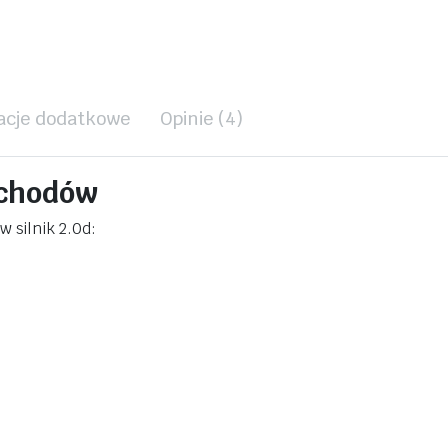
acje dodatkowe
Opinie (4)
ochodów
silnik 2.0d: