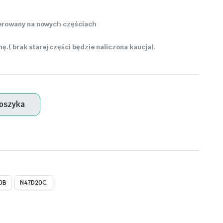
enerowany na nowych częściach
.( brak starej części będzie naliczona kaucja).
koszyka
0B
N47D20C,