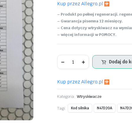
Kup przez Allegro.pl
– Produkt po pełnej regeneracji. reg
– Gwarancja pisemna 12 miesięcy.
– Cena dotyczy wtryskiwacz na wymianę
– więcej informacji w POMOCY.
WTRYSKIWACZ
Dodaj do 
TRAFIC
VIVARO
II
2.0D
Kup przez Allegro.pl
WTRYSKIWACZ
0445110338
ilość
Kategoria:
Wtryskiwacze
Tagi:
Kod silnika
N47D20A
N47D2