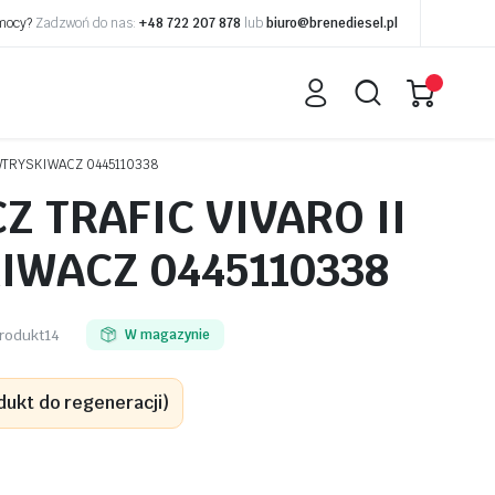
omocy?
Zadzwoń do nas:
+48 722 207 878
lub
biuro@brenediesel.pl
WTRYSKIWACZ 0445110338
 TRAFIC VIVARO II
IWACZ 0445110338
rodukt14
W magazynie
dukt do regeneracji)