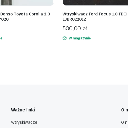
Denso Toyota Corolla 2.0
Wtryskiwacz Ford Focus 1.8 TDCI
7020
EJBR02201Z
500,00
zł
ie
W magazynie
Ważne linki
O 
Wtryskiwacze
O n