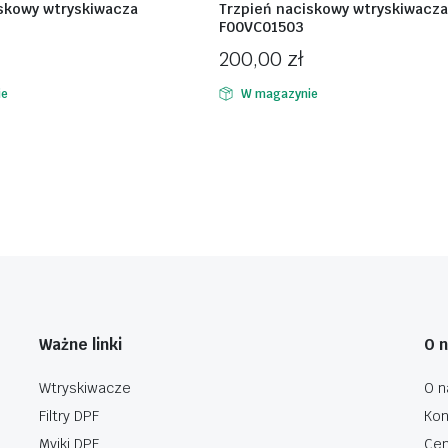
iskowy wtryskiwacza
Trzpień naciskowy wtryskiwacza
F00VC01503
200,00
zł
ie
W magazynie
Ważne linki
O 
Wtryskiwacze
O n
Filtry DPF
Kon
Myjki DPF
Cen