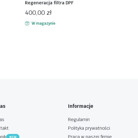
Regeneracja filtra DPF
400,00
zł
W magazynie
nas
Informacje
as
Regulamin
takt
Polityka prywatności
nik
Praca w naszej firmie
NEW