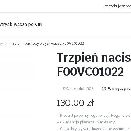
Potrzebujesz p
wtryskiwacza po VIN
zy
Trzpień naciskowy wtryskiwacza F00VC01022
Trzpień naci
F00VC01022
SKU:
produkt304
W magazynie
130,00
zł
– Produkt po pelnej regeneracji. Regenero
– Gwarancja pisemna 12 miesiecy.
– Cena dotyczy wtryskiwacza na wymiane. (b