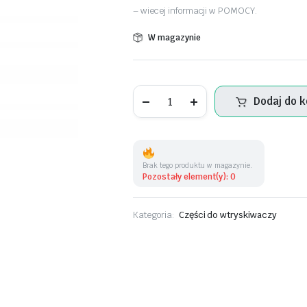
– wiecej informacji w POMOCY.
W magazynie
Trzpień
Dodaj do 
naciskowy
wtryskiwacza
F00VC01022
ilość
Brak tego produktu w magazynie.
Pozostały element(y): 0
Kategoria:
Części do wtryskiwaczy