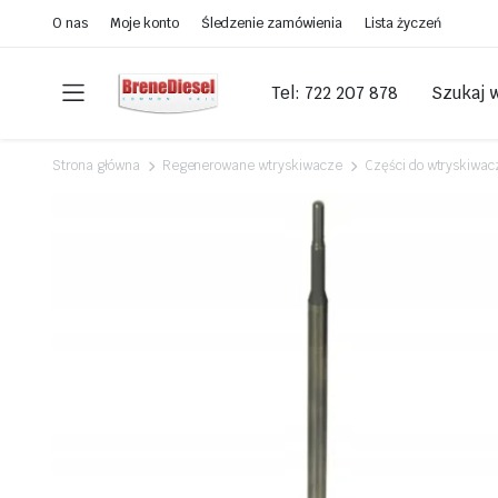
O nas
Moje konto
Śledzenie zamówienia
Lista życzeń
Tel: 722 207 878
Szukaj 
Strona główna
Regenerowane wtryskiwacze
Części do wtryskiwac