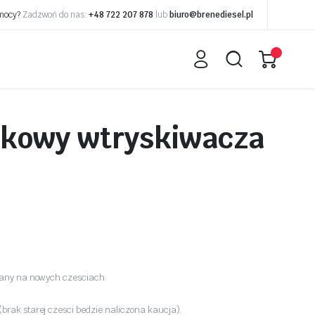
omocy?
Zadzwoń do nas:
+48 722 207 878
lub
biuro@brenediesel.pl
skowy wtryskiwacza
wany na nowych czesciach.
rak starej czesci bedzie naliczona kaucja).