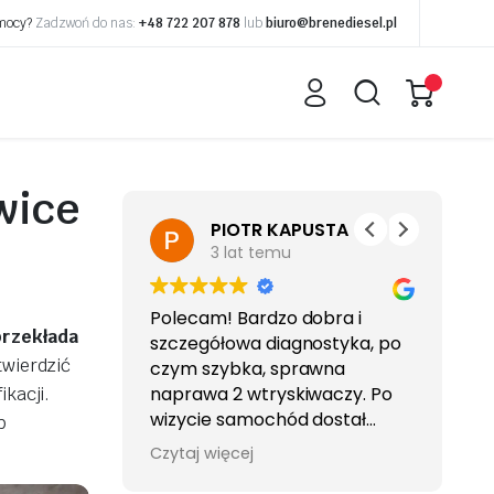
omocy?
Zadzwoń do nas:
+48 722 207 878
lub
biuro@brenediesel.pl
wice
eniuk
PIOTR KAPUSTA
3 lat temu
edes dwie
Polecam! Bardzo dobra i
Sp
przekłada
ne, dwie
szczegółowa diagnostyka, po
po
twierdzić
profeska.
czym szybka, sprawna
iem
naprawa 2 wtryskiwaczy. Po
ikacji.
wizycie samochód dostał
b
drugie życie i śmiga , aż miło! ;)
Czytaj więcej
spalanie spadło i to dużo bo o