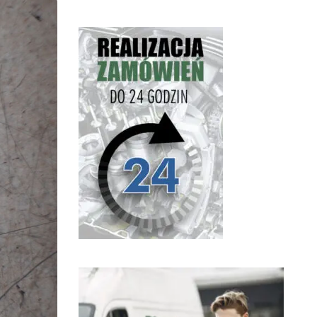
ponad 1l w dół ;) znacznie
poprawiła się dynamika i
kultura pracy silnika, wszystko
na plus. Widać, że Panowie
znają się na swojej robocie
Polecam ;)