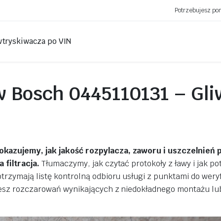
Potrzebujesz p
wtryskiwacza po VIN
 Bosch 0445110131 – Gli
Mirek Różalski
Marek Siemi
3 lat temu
3 lat temu
Początkowo były problemy z
Wtryskiwacze Merc
okazujemy, jak jakość rozpylacza, zaworu i uszczelnień 
terminem ale trzeba to
sztuki zregenerowa
 filtracja.
Tłumaczymy, jak czytać protokoły z ławy i jak po
zrozumieć. Naprawa
sprawdzone. Pełna 
pompowtyrsków była
Byłem pod wrażen
trzymają listę kontrolną odbioru usługi z punktami do weryf
zrobiona profesjonalnie,
niesz rozczarowań wynikających z niedokładnego montażu lu
wszystko chodzi tak jak
Czytaj więcej
trzeba. Obsługa bardzo