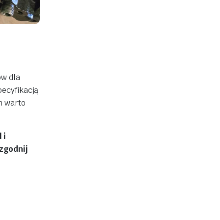
ów dla
ecyfikacją
m warto
 i
zgodnij