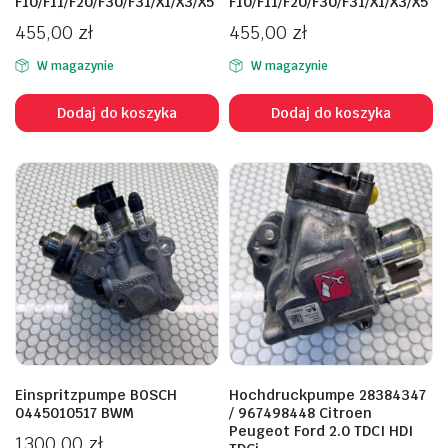
F10/F11/F20/F30/F31/X1/X3/X5
F10/F11/F20/F30/F31/X1/X3/X5
455,00
zł
455,00
zł
W magazynie
W magazynie
Dodaj do koszyka
Dodaj do koszyka
Einspritzpumpe BOSCH
Hochdruckpumpe 28384347
0445010517 BWM
/ 967498448 Citroen
Peugeot Ford 2.0 TDCI HDI
1300,00
zł