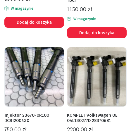
TDCi
1150,00
zł
W magazynie
W magazynie
Dodaj do koszyka
Dodaj do koszyka
Injektor 23670-0R100
KOMPLET Volkswagen OE
DCRI200430
04L130277D 28370681
750,00
zł
2200,00
zł