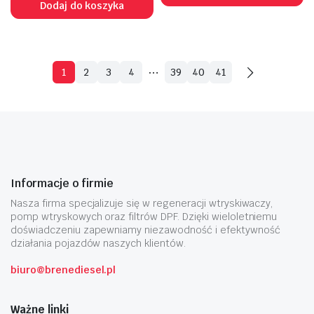
Dodaj do koszyka
…
1
2
3
4
39
40
41
Informacje o firmie
Nasza firma specjalizuje się w regeneracji wtryskiwaczy,
pomp wtryskowych oraz filtrów DPF. Dzięki wieloletniemu
doświadczeniu zapewniamy niezawodność i efektywność
działania pojazdów naszych klientów.
biuro@brenediesel.pl
Ważne linki