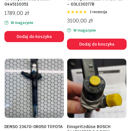
0445110351
– 03L130277B
1789,00
zł
Oceniono
1 recenzja
5.00
na 5
3100,00
zł
W magazynie
W magazynie
Dodaj do koszyka
Dodaj do koszyka
DENSO 23670-0R050 TOYOTA
Einspritzdüse BOSCH