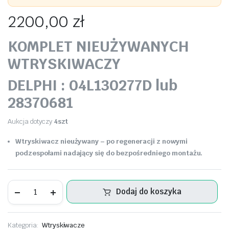
2200,00
zł
KOMPLET NIEUŻYWANYCH
WTRYSKIWACZY
DELPHI : 04L130277D lub
28370681
Aukcja dotyczy
4szt
Wtryskiwacz nieużywany – po regeneracji z nowymi
podzespołami nadający się do bezpośredniego montażu.
KOMPLET
Dodaj do koszyka
Volkswagen
OE
04L130277D
28370681
Kategoria:
Wtryskiwacze
ilość