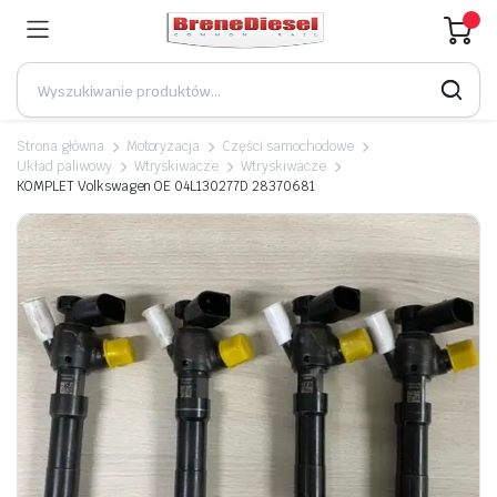
Strona główna
Motoryzacja
Części samochodowe
Układ paliwowy
Wtryskiwacze
Wtryskiwacze
KOMPLET Volkswagen OE 04L130277D 28370681