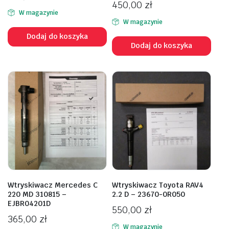
450,00
zł
W magazynie
W magazynie
Dodaj do koszyka
Dodaj do koszyka
Wtryskiwacz Mercedes C
Wtryskiwacz Toyota RAV4
220 MD 310815 –
2.2 D – 23670-0R050
EJBR04201D
550,00
zł
365,00
zł
W magazynie