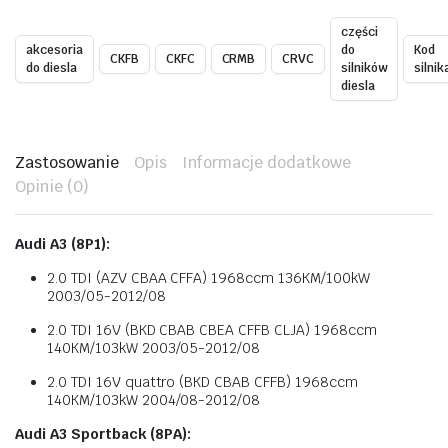
części
akcesoria
do
Kod
CKFB
CKFC
CRMB
CRVC
do diesla
silników
silnik
diesla
Zastosowanie
Opis
Informacje dodatkowe
Opinie (0)
Audi A3 (8P1):
2.0 TDI (AZV CBAA CFFA) 1968ccm 136KM/100kW
2003/05-2012/08
2.0 TDI 16V (BKD CBAB CBEA CFFB CLJA) 1968ccm
140KM/103kW 2003/05-2012/08
2.0 TDI 16V quattro (BKD CBAB CFFB) 1968ccm
140KM/103kW 2004/08-2012/08
Audi A3 Sportback (8PA):