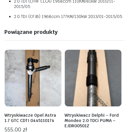
2.0 TDI (CFHF CLCA) 1968ccm 110KM/81kW 2010/11-
2015/05
2.0 TDI (CFJB) 1968ccm 177KM/130kW 2013/01-2015/05
Powiązane produkty
Wtryskiwacze Opel Astra
Wtryskiwacz Delphi – Ford
1.7 GTC CDTI 0445110174
Mondeo 2.0 TDCi PUMA –
EJDR00501Z
555,00
zł