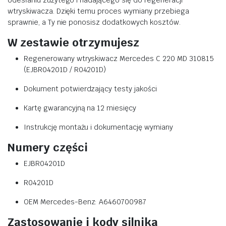
odesłaniu zużytego i nadającego się do regeneracji
wtryskiwacza. Dzięki temu proces wymiany przebiega
sprawnie, a Ty nie ponosisz dodatkowych kosztów.
W zestawie otrzymujesz
Regenerowany wtryskiwacz Mercedes C 220 MD 310815
(EJBR04201D / R04201D)
Dokument potwierdzający testy jakości
Kartę gwarancyjną na 12 miesięcy
Instrukcję montażu i dokumentację wymiany
Numery części
EJBR04201D
R04201D
OEM Mercedes-Benz: A6460700987
Zastosowanie i kody silnika