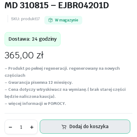
MD 310815 – EJBR04201D
SKU:
produkt17
W magazynie
Dostawa: 24 godziny
365,00
zł
– Produkt po pełnej regeneracji. regenerowany na nowych
częściach
– Gwarancja pisemna 12 miesięcy.
– Cena dotyczy wtryskiwacz na wymianę.( brak starej części
będzie naliczona kaucja).
– więcej informacji w POMOCY.
Wtryskiwacz
Dodaj do koszyka
Mercedes
C