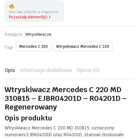
220
MD
310815
Brak tego produktu w magazynie.
-
Pozostały element(y): 1
EJBR04201D
ilość
Kategoria:
Wtryskiwacze
Mercedes C 220
Wtryskiwacz Mercedes C 220
Tagi:
Opis
Informacje dodatkowe
Opinie (0)
Wtryskiwacz Mercedes C 220 MD
310815 – EJBR04201D – R04201D –
Regenerowany
Opis produktu
Wtryskiwacz Mercedes C 220 MD 310815, oznaczony
numerami EJBR04201D oraz R04201D, stanowi doskonałe