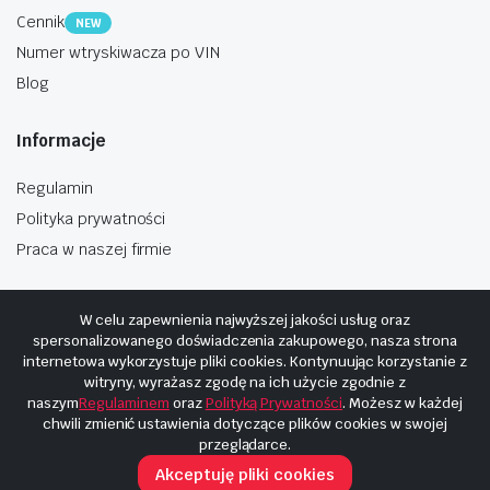
Cennik
NEW
Numer wtryskiwacza po VIN
Blog
Informacje
Regulamin
Polityka prywatności
Praca w naszej firmie
W celu zapewnienia najwyższej jakości usług oraz
spersonalizowanego doświadczenia zakupowego, nasza strona
internetowa wykorzystuje pliki cookies. Kontynuując korzystanie z
Copyright © 2025
Hosting i budowa Cyberplaneta.pl
witryny, wyrażasz zgodę na ich użycie zgodnie z
naszym
Regulaminem
oraz
Polityką Prywatności
. Możesz w każdej
chwili zmienić ustawienia dotyczące plików cookies w swojej
przeglądarce.
Akceptuję pliki cookies