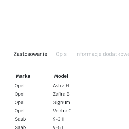
Zastosowanie
Opis
Informacje dodatkow
Marka
Model
Opel
Astra H
Opel
Zafira B
Opel
Signum
Opel
Vectra C
Saab
9-3 II
Saab
9-5 II