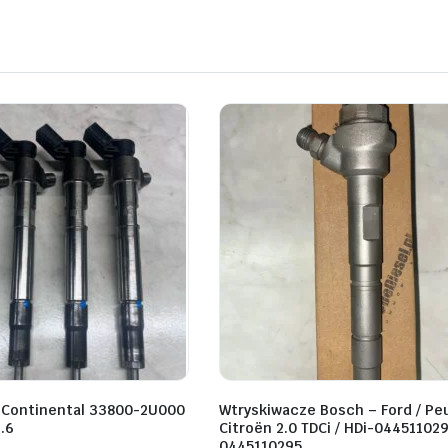
 Continental 33800-2U000
Wtryskiwacze Bosch – Ford / Pe
.6
Citroën 2.0 TDCi / HDi-044511029
0445110295