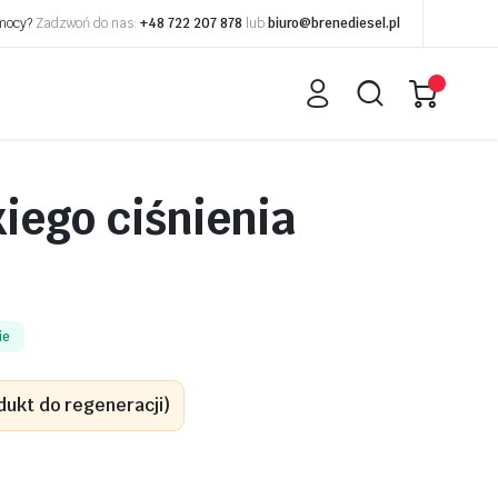
omocy?
Zadzwoń do nas:
+48 722 207 878
lub
biuro@brenediesel.pl
ego ciśnienia
ie
dukt do regeneracji)