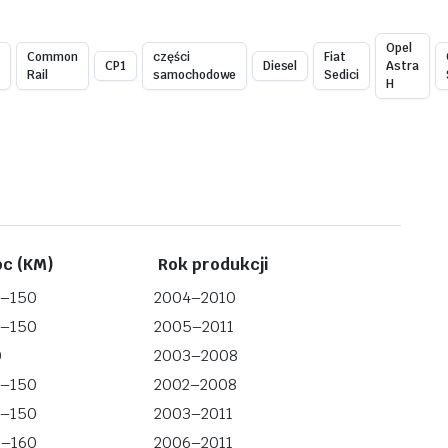
Opel
c
Common
części
Fiat
CP1
Diesel
Astra
Rail
samochodowe
Sedici
H
c (KM)
Rok produkcji
0–150
2004–2010
0–150
2005–2011
0
2003–2008
0–150
2002–2008
0–150
2003–2011
0–160
2006–2011