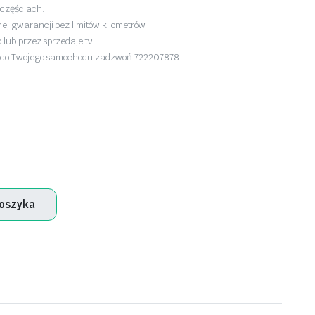
 częściach.
ej gwarancji bez limitów kilometrów
 lub przez sprzedaje.tv
je do Twojego samochodu zadzwoń 722207878
koszyka