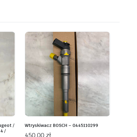
ugeot /
Wtryskiwacz BOSCH – 0445110299
4 /
450,00
zł