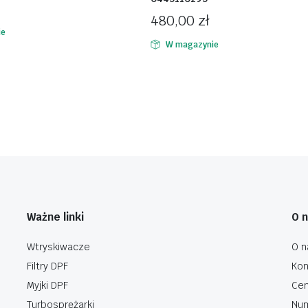
480,00
zł
ie
W magazynie
Ważne linki
O 
Wtryskiwacze
O n
Filtry DPF
Kon
Myjki DPF
Cen
Turbosprężarki
Num