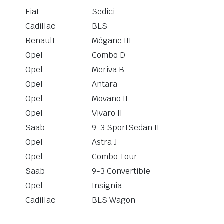
Fiat
Sedici
Cadillac
BLS
Renault
Mégane III
Opel
Combo D
Opel
Meriva B
Opel
Antara
Opel
Movano II
Opel
Vivaro II
Saab
9-3 SportSedan II
Opel
Astra J
Opel
Combo Tour
Saab
9-3 Convertible
Opel
Insignia
Cadillac
BLS Wagon