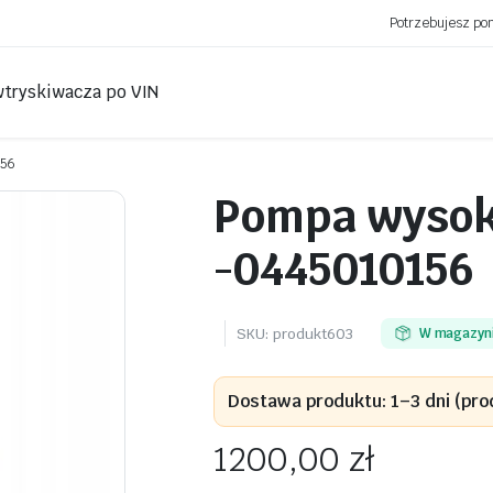
Potrzebujesz p
wtryskiwacza po VIN
156
Pompa wysoki
-0445010156
SKU:
produkt603
W magazyn
Dostawa produktu: 1–3 dni (pro
1200,00
zł