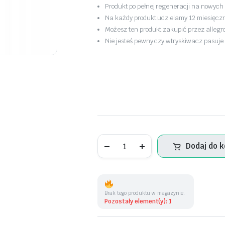
Produkt po pełnej regeneracji na nowych
Na każdy produkt udzielamy 12 miesięczn
Możesz ten produkt zakupić przez allegro
Nie jesteś pewny czy wtryskiwacz pasu
Pompa
Dodaj do 
wysokiego
ciśnienia
-0445010156
ilość
Brak tego produktu w magazynie.
Pozostały element(y): 1