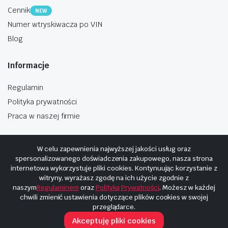
Cennik
NEW
Numer wtryskiwacza po VIN
Blog
Informacje
Regulamin
Polityka prywatności
Praca w naszej firmie
W celu zapewnienia najwyższej jakości usług oraz
spersonalizowanego doświadczenia zakupowego, nasza strona
internetowa wykorzystuje pliki cookies. Kontynuując korzystanie z
Copyright © 2025
Hosting i budowa Cyberplaneta.pl
witryny, wyrażasz zgodę na ich użycie zgodnie z
naszym
Regulaminem
oraz
Polityką Prywatności
. Możesz w każdej
chwili zmienić ustawienia dotyczące plików cookies w swojej
przeglądarce.
Akceptuję pliki cookies