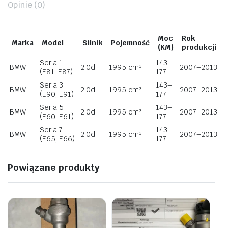
Opinie (0)
Moc
Rok
Marka
Model
Silnik
Pojemność
(KM)
produkcji
Seria 1
143–
BMW
2.0d
1995 cm³
2007–2013
(E81, E87)
177
Seria 3
143–
BMW
2.0d
1995 cm³
2007–2013
(E90, E91)
177
Seria 5
143–
BMW
2.0d
1995 cm³
2007–2013
(E60, E61)
177
Seria 7
143–
BMW
2.0d
1995 cm³
2007–2013
(E65, E66)
177
Powiązane produkty