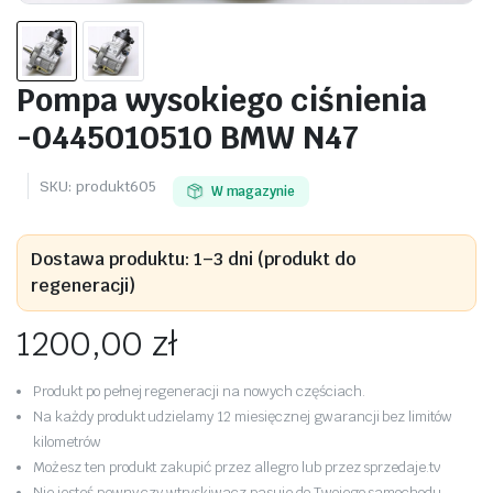
Pompa wysokiego ciśnienia
-0445010510 BMW N47
SKU:
produkt605
W magazynie
Dostawa produktu: 1–3 dni (produkt do
regeneracji)
1200,00
zł
Produkt po pełnej regeneracji na nowych częściach.
Na każdy produkt udzielamy 12 miesięcznej gwarancji bez limitów
kilometrów
Możesz ten produkt zakupić przez allegro lub przez sprzedaje.tv
Nie jesteś pewny czy wtryskiwacz pasuje do Twojego samochodu