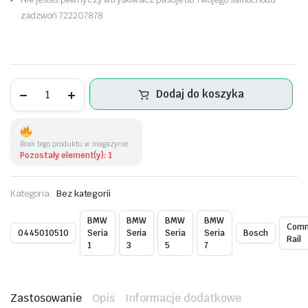
zadzwoń 722207878
Pompa
Dodaj do koszyka
wysokiego
ciśnienia
-0445010510
BMW
N47
Brak tego produktu w magazynie.
ilość
Pozostały element(y): 1
Kategoria:
Bez kategorii
BMW
BMW
BMW
BMW
Com
0445010510
Seria
Seria
Seria
Seria
Bosch
Rail
1
3
5
7
Zastosowanie
Opis
Informacje dodatkowe