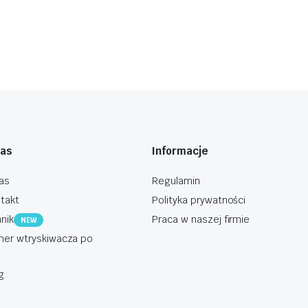
nas
Informacje
as
Regulamin
takt
Polityka prywatności
nik
Praca w naszej firmie
NEW
er wtryskiwacza po
g