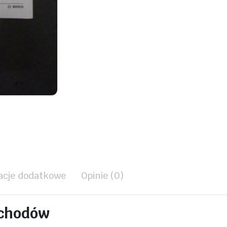
acje dodatkowe
Opinie (0)
ochodów