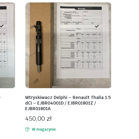
D
Wtryskiwacz Delphi – Renault Thalia 1.5
dCi – EJBR04001D / EJBR01801Z /
EJBR01801A
450,00
zł
W magazynie