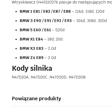
Wtryskiwacz 0445110276 pasuje do następujących mod
BMW 1 E81 / E82 / E87 / E88
– 116d, 118d, 120d
BMW 3 E90 / E91 / E92 / E93
– 316d, 318d, 320d
BMW 5 E60 / E61
– 520d
BMW X1 E84
– 18d, 20d
BMW X3 E83
– 2.0d
BMW Z4 E89
– 2.0d
Kody silnika
N47D20A, N47D20C, N47D20D, N47D20B
Powiązane produkty