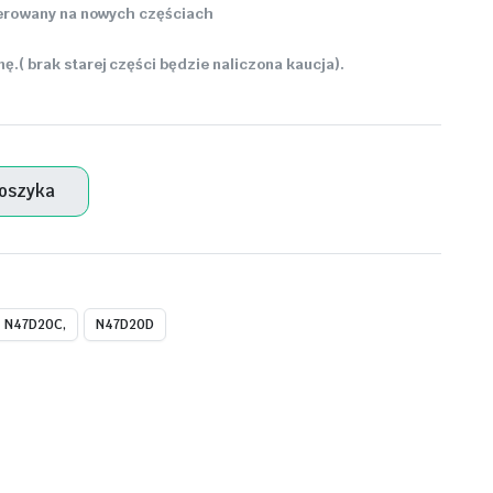
enerowany na nowych częściach
.( brak starej części będzie naliczona kaucja).
koszyka
N47D20C,
N47D20D