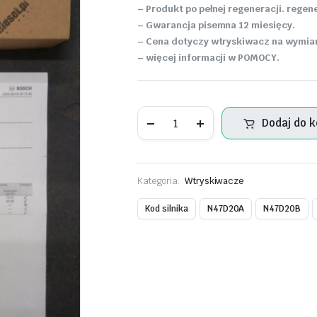
– Produkt po pełnej regeneracji. reg
– Gwarancja pisemna 12 miesięcy.
– Cena dotyczy wtryskiwacz na wymianę
– więcej informacji w POMOCY.
Wtryskiwacz
Dodaj do 
–
BMW
320d
E90
2.0d
Kategoria:
Wtryskiwacze
–
0445110276
ilość
Kod silnika
N47D20A
N47D20B