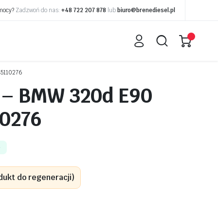
omocy?
Zadzwoń do nas:
+48 722 207 878
lub
biuro@brenediesel.pl
45110276
 – BMW 320d E90
10276
e
dukt do regeneracji)