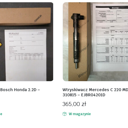
 Bosch Honda 2.2D –
Wtryskiwacz Mercedes C 220 M
310815 – EJBR04201D
365,00
zł
ie
W magazynie