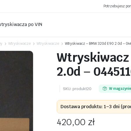
Potrzebujesz p
wtryskiwacza po VIN
wy
Wtryskiwacze
Wtryskiwacze
Wtryskiwacz – BMW 320d E90 2.0d – 04
Wtryskiwacz
2.0d – 04451
SKU:
produkt20
W magazyni
Dostawa produktu: 1–3 dni (pro
420,00
zł