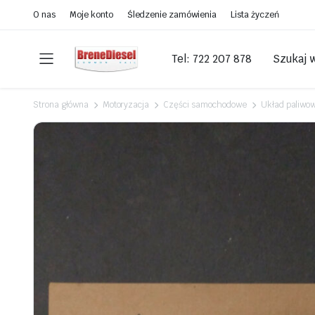
O nas
Moje konto
Śledzenie zamówienia
Lista życzeń
Tel: 722 207 878
Szukaj 
Strona główna
Motoryzacja
Części samochodowe
Układ paliwo