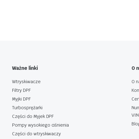
Ważne linki
O 
Wtryskiwacze
O n
Filtry DPF
Kon
Myjki DPF
Cen
Turbosprężarki
Num
VIN
Części do Myjek DPF
Blo
Pompy wysokiego ciśnienia
Części do wtryskiwaczy