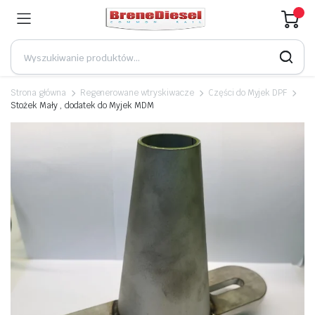
Strona główna
Regenerowane wtryskiwacze
Części do Myjek DPF
Stożek Mały , dodatek do Myjek MDM