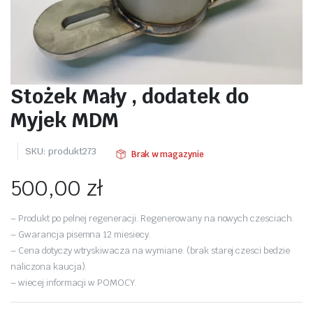
Stożek Mały , dodatek do
Myjek MDM
SKU:
produkt273
Brak w magazynie
500,00
zł
– Produkt po pelnej regeneracji. Regenerowany na nowych czesciach.
– Gwarancja pisemna 12 miesiecy.
– Cena dotyczy wtryskiwacza na wymiane. (brak starej czesci bedzie
naliczona kaucja).
– wiecej informacji w POMOCY.