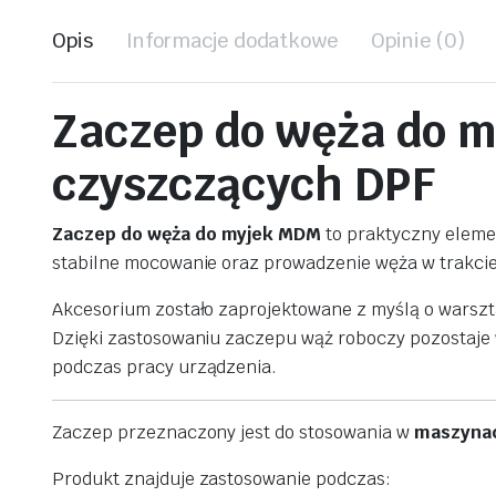
Opis
Informacje dodatkowe
Opinie (0)
Zaczep
do
węża
do
m
czyszczących
DPF
Zaczep
do
węża
do
myjek
MDM
to
praktyczny
elem
stabilne
mocowanie
oraz
prowadzenie
węża
w
trakci
Akcesorium
zostało
zaprojektowane
z
myślą
o
warsz
Dzięki
zastosowaniu
zaczepu
wąż
roboczy
pozostaje
podczas
pracy
urządzenia.
Zaczep
przeznaczony
jest
do
stosowania
w
maszyna
Produkt
znajduje
zastosowanie
podczas: