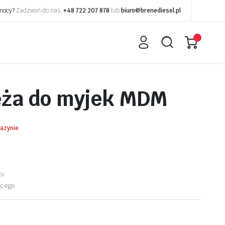
omocy?
Zadzwoń do nas:
+48 722 207 878
lub
biuro@brenediesel.pl
ęża do myjek MDM
azynie
tv
ącego