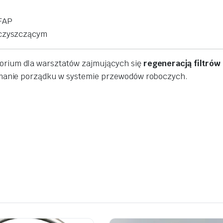
FAP
czyszczącym
sorium
dla
warsztatów
zajmujących
się
regeneracją
filtrów
manie
porządku
w
systemie
przewodów
roboczych.