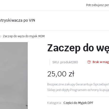
Potrzebujesz p
wtryskiwacza po VIN
Zaczep do węża do myjek MDM
Zaczep do w
SKU:
produkt280
Brak w mag
25,00
zł
Bezpieczne zakupy Gwarantuje Sprzedaje.
Sklep jest objęty Programem ochrony kupuj
Kategoria:
Części do Myjek DPF