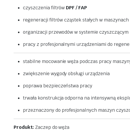
czyszczenia
filtrów
DPF /
FAP
regeneracji
filtrów
cząstek
stałych
w
maszynach
organizacji
przewodów
w
systemie
czyszczącym
pracy
z
profesjonalnymi
urządzeniami
do
regene
stabilne
mocowanie
węża
podczas
pracy
maszyn
zwiększenie
wygody
obsługi
urządzenia
poprawa
bezpieczeństwa
pracy
trwała
konstrukcja
odporna
na
intensywną
ekspl
przeznaczony
do
profesjonalnych
maszyn
czysz
Produkt:
Zaczep
do
węża