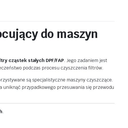
cujący
do
maszyn
iltry
cząstek
stałych
DPF/
FAP
.
Jego
zadaniem
jest
eczeństwo
podczas
procesu
czyszczenia
filtrów.
orzystywane
są
specjalistyczne
maszyny
czyszczące.
la
uniknąć
przypadkowego
przesuwania
się
przewodu
h
.