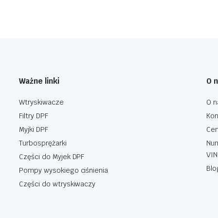
Ważne linki
O 
Wtryskiwacze
O n
Filtry DPF
Kon
Myjki DPF
Cen
Turbosprężarki
Num
VIN
Części do Myjek DPF
Blo
Pompy wysokiego ciśnienia
Części do wtryskiwaczy