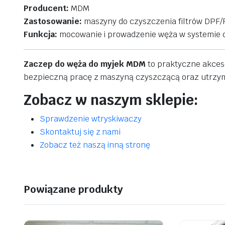
Producent:
MDM
Zastosowanie:
maszyny
do
czyszczenia
filtrów
DPF/
Funkcja:
mocowanie
i
prowadzenie
węża
w
systemie
Zaczep
do
węża
do
myjek
MDM
to
praktyczne
akce
bezpieczną
pracę
z
maszyną
czyszczącą
oraz
utrzy
Zobacz w naszym sklepie:
Sprawdzenie wtryskiwaczy
Skontaktuj się z nami
Zobacz też naszą inną stronę
Powiązane produkty