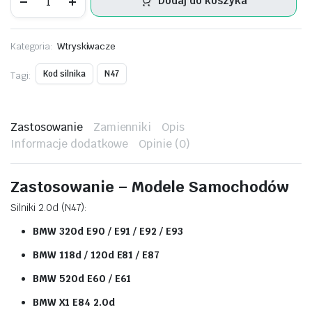
Dodaj do koszyka
Bosch
–
BMW
320d
Kategoria:
Wtryskiwacze
E90
2.0d
N47
Kod silnika
N47
Tagi:
–
0445110308
ilość
Zastosowanie
Zamienniki
Opis
Informacje dodatkowe
Opinie (0)
Zastosowanie – Modele Samochodów
Silniki 2.0d (N47):
BMW 320d E90 / E91 / E92 / E93
BMW 118d / 120d E81 / E87
BMW 520d E60 / E61
BMW X1 E84 2.0d