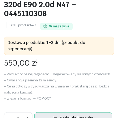
320d E90 2.0d N47 –
0445110308
SKU:
produkt477
W magazynie
Dostawa produktu: 1–3 dni (produkt do
regeneracji)
550,00
zł
– Produkt po pelnej regeneracji. Regenerowany na nowych czesciach.
– Gwarancja pisemna 12 miesiecy.
– Cena dotyczy wtryskiwacza na wymiane. (brak starej czesci bedzie
naliczona kaucja).
– wiecej informacji w POMOCY.
Wtryskiwacz