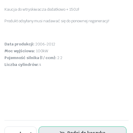
Kaucja do wtryskiwacza dodatkowo + 150zł
Produkt odsyłany musi nadawać się do ponownej regeneracji!
Data produkcji:
2006-2012
Moc wyjściowa:
100kW
Pojemność silnika (l / ccm):
2.2
Liczba cylindrów:
4
Wtryskiwacz