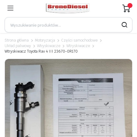
Strona główna
Motoryzacja
Części samochodowe
Układ paliwowy
Wtryskiwacze
Wtryskiwacze
Wtryskiwacz Toyota Rav 4 III 23670-0R170