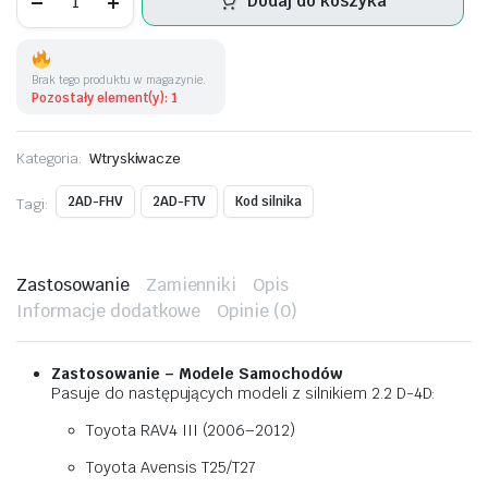
Dodaj do koszyka
Toyota
Rav
4
III
23670-
Brak tego produktu w magazynie.
0R170
Pozostały element(y): 1
ilość
Kategoria:
Wtryskiwacze
2AD-FHV
2AD-FTV
Kod silnika
Tagi:
Zastosowanie
Zamienniki
Opis
Informacje dodatkowe
Opinie (0)
Zastosowanie – Modele Samochodów
Pasuje do następujących modeli z silnikiem 2.2 D-4D:
Toyota RAV4 III (2006–2012)
Toyota Avensis T25/T27