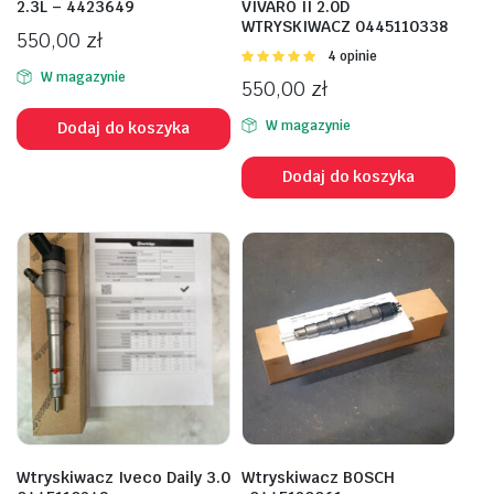
2.3L – 4423649
VIVARO II 2.0D
WTRYSKIWACZ 0445110338
550,00
zł
Oceniono
4 opinie
5.00
na 5
W magazynie
550,00
zł
W magazynie
Dodaj do koszyka
Dodaj do koszyka
Wtryskiwacz Iveco Daily 3.0
Wtryskiwacz BOSCH