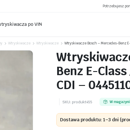
Potrzebujesz p
wtryskiwacza po VIN
wy
Wtryskiwacze
Wtryskiwacze
Wtryskiwacze Bosch – Mercedes-Benz E-C
Wtryskiwacz
Benz E-Class /
CDI – 044511
SKU:
produkt455
W magazyni
Dostawa produktu: 1–3 dni (pro