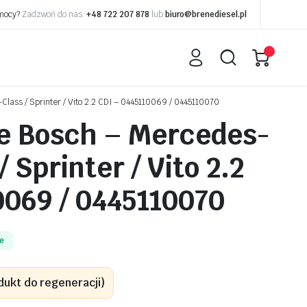
omocy?
Zadzwoń do nas:
+48 722 207 878
lub
biuro@brenediesel.pl
lass / Sprinter / Vito 2.2 CDI – 0445110069 / 0445110070
e Bosch – Mercedes-
 Sprinter / Vito 2.2
0069 / 0445110070
e
dukt do regeneracji)