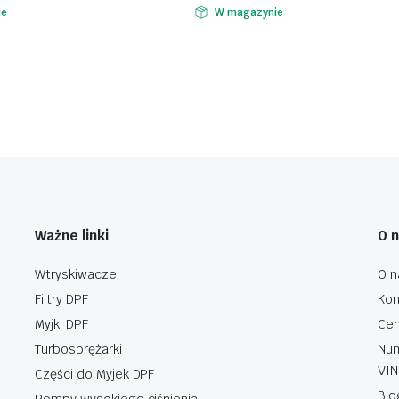
ie
W magazynie
Ważne linki
O 
Wtryskiwacze
O n
Filtry DPF
Kon
Myjki DPF
Cen
Turbosprężarki
Num
VIN
Części do Myjek DPF
Blo
Pompy wysokiego ciśnienia