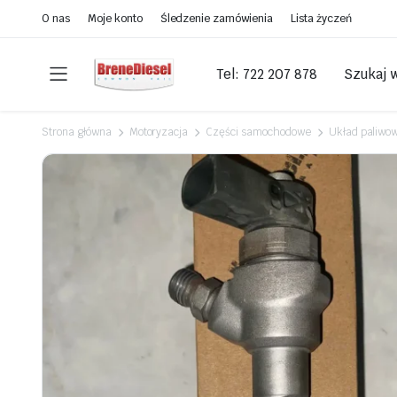
O nas
Moje konto
Śledzenie zamówienia
Lista życzeń
Tel: 722 207 878
Szukaj 
Strona główna
Motoryzacja
Części samochodowe
Układ paliwo