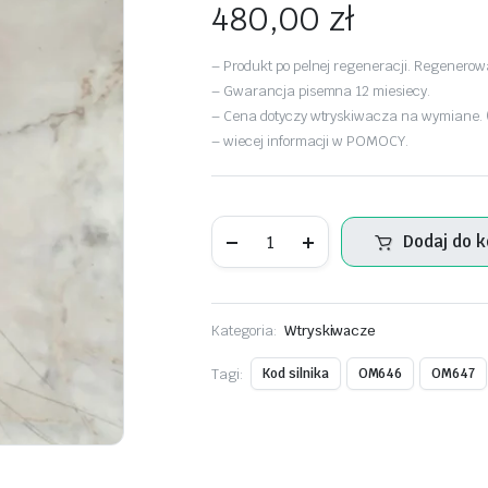
480,00
zł
– Produkt po pelnej regeneracji. Regenero
– Gwarancja pisemna 12 miesiecy.
– Cena dotyczy wtryskiwacza na wymiane. (b
– wiecej informacji w POMOCY.
Wtryskiwacze
Dodaj do 
Bosch
–
Mercedes-
Benz
E-
Kategoria:
Wtryskiwacze
Class
/
Sprinter
Tagi:
Kod silnika
OM646
OM647
/
Vito
2.2
CDI
–
0445110069