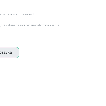
wany na nowych czesciach.
rak starej czesci bedzie naliczona kaucja).
koszyka