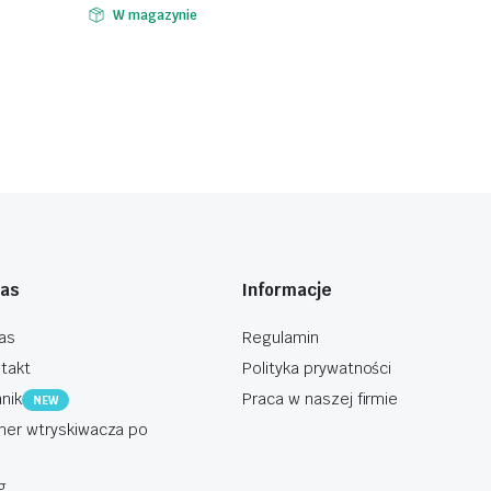
W magazynie
nas
Informacje
as
Regulamin
takt
Polityka prywatności
nik
Praca w naszej firmie
NEW
er wtryskiwacza po
g