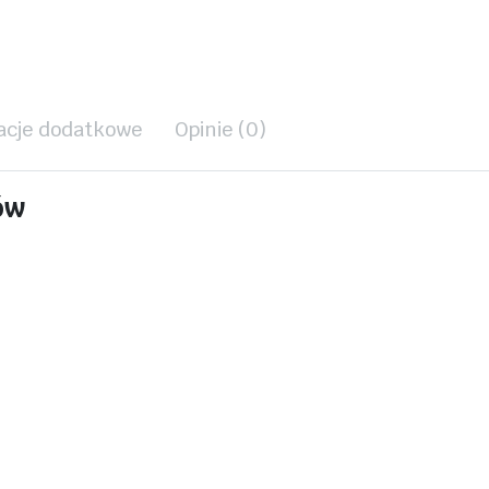
/
0445110070
ilość
acje dodatkowe
Opinie (0)
ów