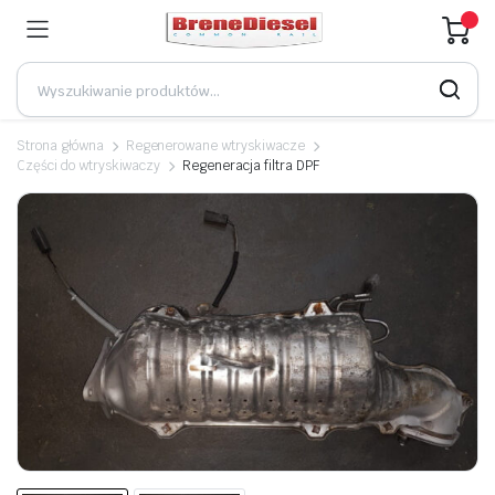
Strona główna
Regenerowane wtryskiwacze
Części do wtryskiwaczy
Regeneracja filtra DPF