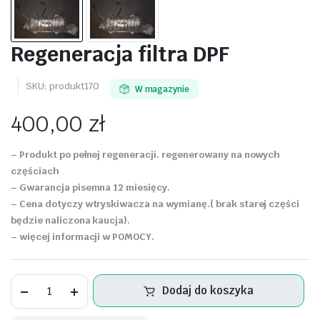
Regeneracja filtra DPF
SKU:
produkt170
W magazynie
400,00
zł
– Produkt po pełnej regeneracji. regenerowany na nowych
częściach
– Gwarancja pisemna 12 miesięcy.
– Cena dotyczy wtryskiwacza na wymianę.( brak starej części
będzie naliczona kaucja).
– więcej informacji w POMOCY.
Regeneracja
Dodaj do koszyka
filtra
DPF
ilość