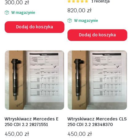
300,00
zł
Oceniono
1 recenzja
5.00
na 5
820,00
zł
W magazynie
W magazynie
Dodaj do koszyka
Dodaj do koszyka
Wtryskiwacz Mercedes E
Wtryskiwacz Mercedes CLS
250 CDI 2.2 28271551
250 CDI 2.2 28348370
450,00
zł
450,00
zł