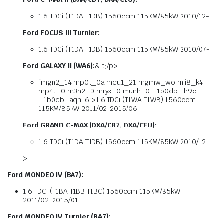
1.6 TDCi (T1DA T1DB) 1560ccm 115KM/85kW 2010/12-
Ford FOCUS III Turnier:
1.6 TDCi (T1DA T1DB) 1560ccm 115KM/85kW 2010/07-
Ford GALAXY II (WA6):
&lt;/p>
“mgn2_14 mp0t_0a mqu1_21 mgmw_wo mli8_k4
mp4t_0 m3h2_0 mryx_0 munh_0 _1b0db_llr9c
_1b0db_aqhL6”>1.6 TDCi (T1WA T1WB) 1560ccm
115KM/85kW 2011/02-2015/06
Ford GRAND C-MAX (DXA/CB7, DXA/CEU):
1.6 TDCi (T1DA T1DB) 1560ccm 115KM/85kW 2010/12-
>
Ford MONDEO IV (BA7):
1.6 TDCi (T1BA T1BB T1BC) 1560ccm 115KM/85kW
2011/02-2015/01
Ford MONDEO IV Turnier (BA7):