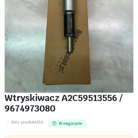
Wtryskiwacz A2C59513556 /
9674973080
SKU:
produkt350
W magazynie