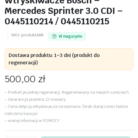
Wtryskiwacze Bosch –
Mercedes Sprinter 3.0 CDI –
0445110214 / 0445110215
SKU:
produkt488
W magazynie
Dostawa produktu: 1–3 dni (produkt do
regeneracji)
500,00
zł
– Produkt po pelnej regeneracji. Regenerowany na nowych czesciach.
– Gwarancja pisemna 12 miesiecy.
– Cena dotyczy wtryskiwacza na wymiane. (brak starej czesci bedzie
naliczona kaucja).
– wiecej informacji w POMOCY.