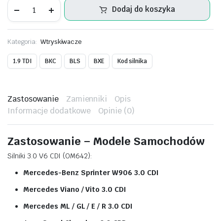
Wtryskiwacze
Dodaj do koszyka
Bosch
–
Mercedes
Sprinter
Kategoria:
Wtryskiwacze
3.0
CDI
–
1.9 TDI
BKC
BLS
BXE
Kod silnika
0445110214
/
0445110215
ilość
Zastosowanie
Zamienniki
Opis
Informacje dodatkowe
Opinie (0)
Zastosowanie – Modele Samochodów
Silniki 3.0 V6 CDI (OM642):
Mercedes-Benz Sprinter W906 3.0 CDI
Mercedes Viano / Vito 3.0 CDI
Mercedes ML / GL / E / R 3.0 CDI