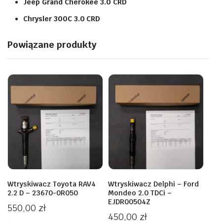
Jeep Grand Cherokee 3.0 CRD
Chrysler 300C 3.0 CRD
Powiązane produkty
Wtryskiwacz Toyota RAV4
Wtryskiwacz Delphi – Ford
2.2 D – 23670-0R050
Mondeo 2.0 TDCi –
EJDR00504Z
550,00
zł
450,00
zł